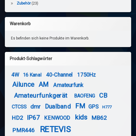
Zubehör
(23)
Warenkorb
Es befinden sich keine Produkte im Warenkorb.
Produkt-Schlagwörter
4W
40-Channel
1750Hz
16 Kanal
Ailunce
AM
Amateurfunk
Amateurfunkgerät
CB
BAOFENG
FM
Dualband
dmr
GPS
CTCSS
H777
kids
IP67
HD2
MB62
KENWOOD
RETEVIS
PMR446