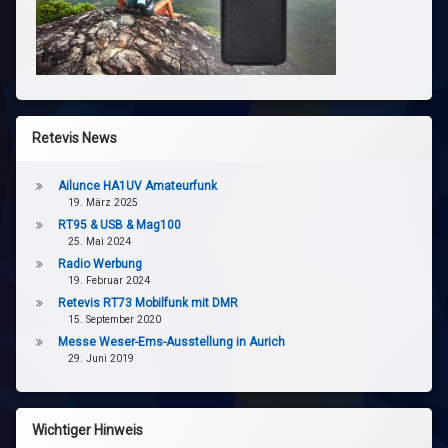
Retevis News
Ailunce HA1UV Amateurfunk
19. März 2025
RT95 & USB & Mag100
25. Mai 2024
Radio Werbung
19. Februar 2024
Retevis RT73 Mobilfunk mit DMR
15. September 2020
Messe Weser-Ems-Ausstellung in Aurich
29. Juni 2019
Wichtiger Hinweis