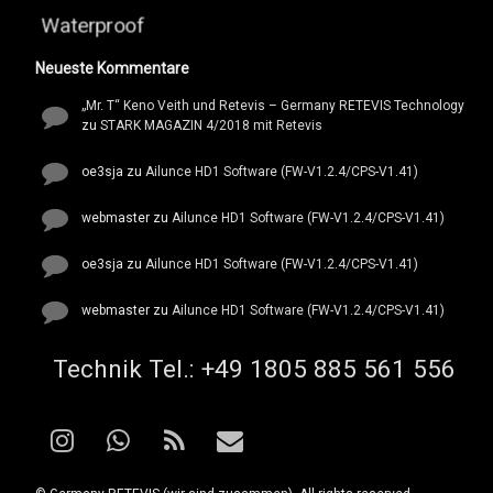
Waterproof
Neueste Kommentare
„Mr. T“ Keno Veith und Retevis – Germany RETEVIS Technology
zu
STARK MAGAZIN 4/2018 mit Retevis
oe3sja
zu
Ailunce HD1 Software (FW-V1.2.4/CPS-V1.41)
webmaster
zu
Ailunce HD1 Software (FW-V1.2.4/CPS-V1.41)
oe3sja
zu
Ailunce HD1 Software (FW-V1.2.4/CPS-V1.41)
webmaster
zu
Ailunce HD1 Software (FW-V1.2.4/CPS-V1.41)
Tel:
Technik Tel.: +49 1805 885 561 556
Instagram
WhatsApp
RSS
E-mail