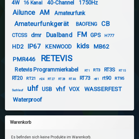
4W
40-Channel
1750Hz
16 Kanal
Ailunce
AM
Amateurfunk
Amateurfunkgerät
CB
BAOFENG
FM
Dualband
dmr
GPS
CTCSS
H777
kids
IP67
HD2
MB62
KENWOOD
RETEVIS
PMR446
Retevis Programmierkabel
RT3S
RT3
RT1
RT15
RT20
RT73
rt90
RT21
RT95
rt24
RT27
RT28
RT46
rt81
uhf
vhf
WASSERFEST
USB
VOX
Suchlauf
Waterproof
Warenkorb
Es befinden sich keine Produkte im Warenkorb.