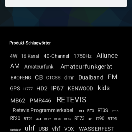
Produkt-Schlagwörter
Ailunce
4W
40-Channel
1750Hz
16 Kanal
AM
Amateurfunkgerät
Amateurfunk
FM
CB
Dualband
dmr
BAOFENG
CTCSS
kids
IP67
HD2
GPS
KENWOOD
H777
RETEVIS
MB62
PMR446
Retevis Programmierkabel
RT3S
RT3
RT1
RT15
RT20
RT73
rt90
RT21
RT95
rt24
RT27
RT28
RT46
rt81
uhf
vhf
WASSERFEST
USB
VOX
Suchlauf