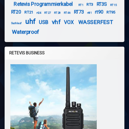
Retevis Programmierkabel
RT3S
RT3
RT1
RT15
RT20
RT73
rt90
RT21
RT95
rt24
RT27
RT28
RT46
rt81
uhf
vhf
WASSERFEST
USB
VOX
Suchlauf
Waterproof
RETEVIS BUSINESS