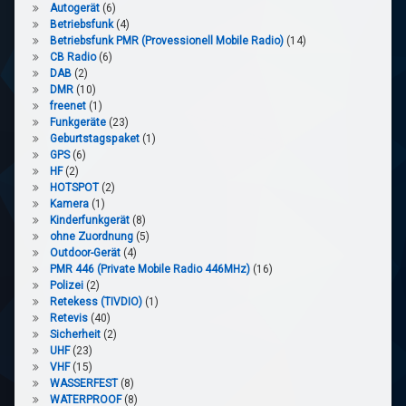
Autogerät
(6)
Betriebsfunk
(4)
Betriebsfunk PMR (Provessionell Mobile Radio)
(14)
CB Radio
(6)
DAB
(2)
DMR
(10)
freenet
(1)
Funkgeräte
(23)
Geburtstagspaket
(1)
GPS
(6)
HF
(2)
HOTSPOT
(2)
Kamera
(1)
Kinderfunkgerät
(8)
ohne Zuordnung
(5)
Outdoor-Gerät
(4)
PMR 446 (Private Mobile Radio 446MHz)
(16)
Polizei
(2)
Retekess (TIVDIO)
(1)
Retevis
(40)
Sicherheit
(2)
UHF
(23)
VHF
(15)
WASSERFEST
(8)
WATERPROOF
(8)