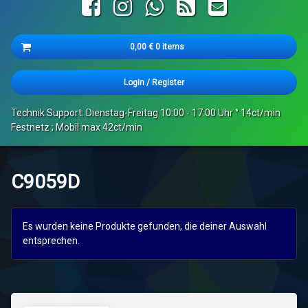
Facebook
Instagram
WhatsApp
RSS
E-mail
Cart
0,00
€
0 items
Es befinden sich keine Produkte im Warenkorb.
Login
/
Register
Technik Support: Dienstag-Freitag 10:00 - 17:00 Uhr ° 14ct/min
Festnetz ; Mobil max 42ct/min
C9059D
Es wurden keine Produkte gefunden, die deiner Auswahl
entsprechen.