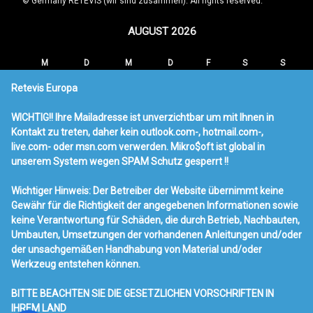
© Germany RETEVIS (wir sind zusammen). All rights reserved.
AUGUST 2026
M
D
M
D
F
S
S
1
2
Retevis Europa
3
4
5
6
7
8
9
WICHTIG!! Ihre Mailadresse ist unverzichtbar um mit Ihnen in
10
11
12
13
14
15
16
Kontakt zu treten, daher kein outlook.com-, hotmail.com-,
17
18
19
20
21
22
23
live.com- oder msn.com verwerden. Mikro$oft ist global in
24
25
26
27
28
29
30
unserem System wegen SPAM Schutz gesperrt !!
31
Wichtiger Hinweis: Der Betreiber der Website übernimmt keine
« MÄRZ
Gewähr für die Richtigkeit der angegebenen Informationen sowie
keine Verantwortung für Schäden, die durch Betrieb, Nachbauten,
Neueste Beiträge
Umbauten, Umsetzungen der vorhandenen Anleitungen und/oder
der unsachgemäßen Handhabung von Material und/oder
Ailunce HA1UV Amateurfunk
Werkzeug entstehen können.
RT95 & USB & Mag100
Radio Werbung
BITTE BEACHTEN SIE DIE GESETZLICHEN VORSCHRIFTEN IN
Retevis RT73 Mobilfunk mit DMR
IHREM LAND