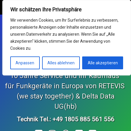
Retevis Online Shop
MENU
Wir schätzen Ihre Privatsphäre
Skip
Mein Konto
Wir verwenden Cookies, um Ihr Surferlebnis zu verbessern,
to
personalisierte Anzeigen oder Inhalte einzusetzen und
content
Funkgeräte
unseren Datenverkehr zu analysieren. Wenn Sie auf „Alle
akzeptieren" klicken, stimmen Sie der Anwendung von
Germany RETEVIS (wir
Service & RMA
Cookies zu.
sind zusammen)
Impressum
Anpassen
Alles ablehnen
Alle akzeptieren
10 Jahre Service und Ihr Kaufhaus 
Support Center
für Funkgeräte in Europa von RETEVIS 
KONTAKT und Bestellungen
 (we stay together) & Delta Data 
Retekess Online Shop
UG(hb)
Technik Tel.: +49 1805 885 561 556
SvBony Online Shop
Tel: