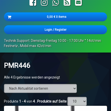
Facebook
Instagram
WhatsApp
RSS
E-mail
Cart
0,00
€
0 items
Es befinden sich keine Produkte im Warenkorb.
Login
/
Register
Technik Support: Dienstag-Freitag 10:00 - 17:00 Uhr ° 14ct/min
Festnetz ; Mobil max 42ct/min
PMR446
Nach
Alle 4 Ergebnisse werden angezeigt
Aktualität
sortiert
Produkte
1 - 4
von
4
. Produkte auf Seite
Produkte
1 - 4
von
4
. Produkte auf Seite