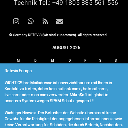
Tel:
Technik Tel.: +49 1805 885 561 556
Instagram
WhatsApp
RSS
E-mail
© Germany RETEVIS (wir sind zusammen). All rights reserved.
AUGUST 2026
M
D
M
D
F
S
S
1
2
Retevis Europa
3
4
5
6
7
8
9
WICHTIG!! Ihre Mailadresse ist unverzichtbar um mit Ihnen in
10
11
12
13
14
15
16
Kontakt zu treten, daher kein outlook.com-, hotmail.com-,
17
18
19
20
21
22
23
live.com- oder msn.com verwerden. Mikro$oft ist global in
24
25
26
27
28
29
30
unserem System wegen SPAM Schutz gesperrt !!
31
Wichtiger Hinweis: Der Betreiber der Website übernimmt keine
« MÄRZ
Gewähr für die Richtigkeit der angegebenen Informationen sowie
keine Verantwortung für Schäden, die durch Betrieb, Nachbauten,