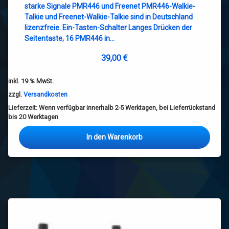
starke Signale PMR446 und Freenet PMR446-Walkie-
Talkie und Freenet-Walkie-Talkie sind in Deutschland
lizenzfreie. Ein-Tasten-Schalter Langes Drücken der
Seitentaste, 16 PMR446 in…
39,00
€
inkl. 19 % MwSt.
zzgl.
Versandkosten
Lieferzeit:
Wenn verfügbar innerhalb 2-5 Werktagen, bei Lieferrückstand
bis 20 Werktagen
In den Warenkorb