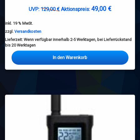
49,00
€
Ursprünglicher
Aktueller
UVP:
129,00
€
Aktionspreis:
Preis
Preis
inkl. 19 % MwSt.
war:
ist:
129,00 €
49,00 €.
zzgl.
Versandkosten
Lieferzeit:
Wenn verfügbar innerhalb 2-5 Werktagen, bei Lieferrückstand
bis 20 Werktagen
In den Warenkorb