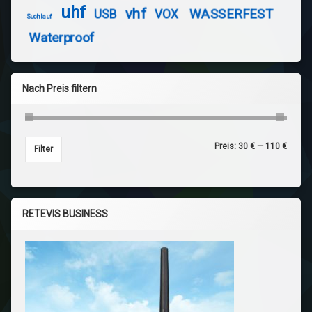
uhf
vhf
WASSERFEST
USB
VOX
Suchlauf
Waterproof
Nach Preis filtern
Preis:
30 €
—
110 €
Min. P
Max. P
Filter
RETEVIS BUSINESS