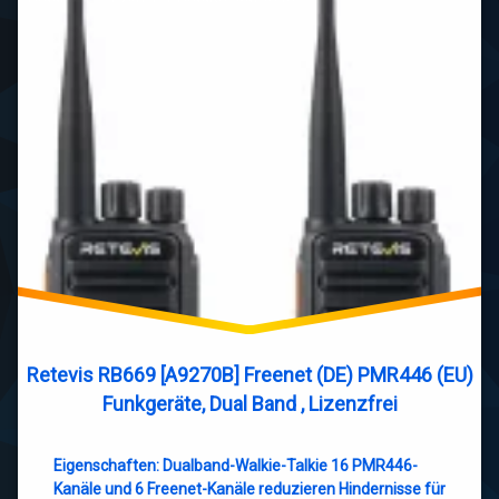
Retevis RB669 [A9270B] Freenet (DE) PMR446 (EU)
Funkgeräte, Dual Band , Lizenzfrei
Eigenschaften: Dualband-Walkie-Talkie 16 PMR446-
Kanäle und 6 Freenet-Kanäle reduzieren Hindernisse für