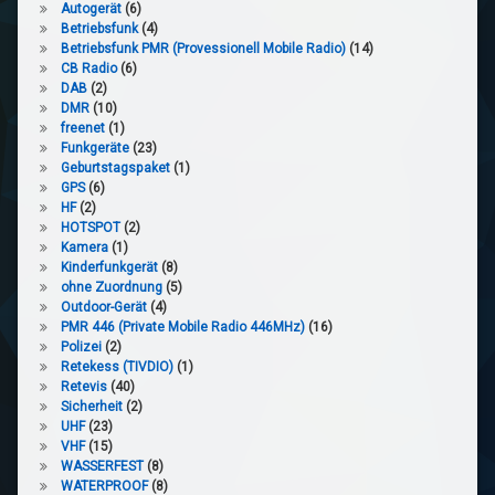
Autogerät
(6)
Betriebsfunk
(4)
Betriebsfunk PMR (Provessionell Mobile Radio)
(14)
CB Radio
(6)
DAB
(2)
DMR
(10)
freenet
(1)
Funkgeräte
(23)
Geburtstagspaket
(1)
GPS
(6)
HF
(2)
HOTSPOT
(2)
Kamera
(1)
Kinderfunkgerät
(8)
ohne Zuordnung
(5)
Outdoor-Gerät
(4)
PMR 446 (Private Mobile Radio 446MHz)
(16)
Polizei
(2)
Retekess (TIVDIO)
(1)
Retevis
(40)
Sicherheit
(2)
UHF
(23)
VHF
(15)
WASSERFEST
(8)
WATERPROOF
(8)