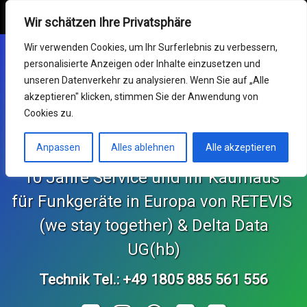
Retevis Online Shop
MENU
Wir schätzen Ihre Privatsphäre
Mein Konto
Wir verwenden Cookies, um Ihr Surferlebnis zu verbessern,
personalisierte Anzeigen oder Inhalte einzusetzen und
Funkgeräte
unseren Datenverkehr zu analysieren. Wenn Sie auf „Alle
akzeptieren" klicken, stimmen Sie der Anwendung von
Germany RETEVIS (wir
Service & RMA
Cookies zu.
sind zusammen)
Impressum
Anpassen
Alles ablehnen
Alle akzeptieren
10 Jahre Service und Ihr Kaufhaus 
Support Center
für Funkgeräte in Europa von RETEVIS 
KONTAKT und Bestellungen
 (we stay together) & Delta Data 
Retekess Online Shop
UG(hb)
Technik Tel.: +49 1805 885 561 556
SvBony Online Shop
Tel: