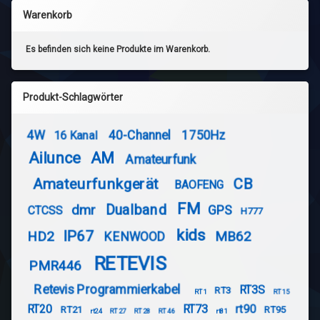
Warenkorb
Es befinden sich keine Produkte im Warenkorb.
Produkt-Schlagwörter
4W
40-Channel
1750Hz
16 Kanal
Ailunce
AM
Amateurfunk
Amateurfunkgerät
CB
BAOFENG
FM
Dualband
dmr
GPS
CTCSS
H777
kids
IP67
HD2
MB62
KENWOOD
RETEVIS
PMR446
Retevis Programmierkabel
RT3S
RT3
RT1
RT15
RT20
RT73
rt90
RT21
RT95
rt24
RT27
RT28
RT46
rt81