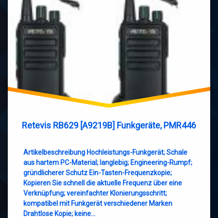
Retevis RB629 [A9219B] Funkgeräte, PMR446
Artikelbeschreibung Hochleistungs-Funkgerät; Schale
aus hartem PC-Material; langlebig; Engineering-Rumpf;
gründlicherer Schutz Ein-Tasten-Frequenzkopie;
Kopieren Sie schnell die aktuelle Frequenz über eine
Verknüpfung; vereinfachter Klonierungsschritt;
kompatibel mit Funkgerät verschiedener Marken
Drahtlose Kopie; keine…