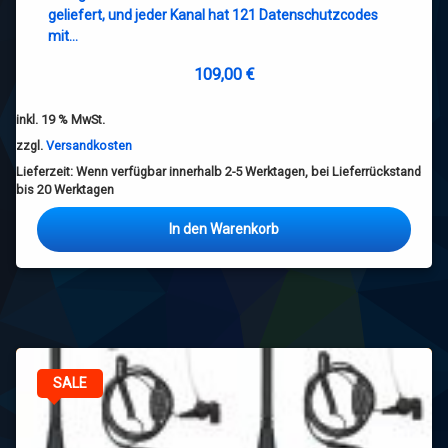
geliefert, und jeder Kanal hat 121 Datenschutzcodes
mit…
109,00
€
inkl. 19 % MwSt.
zzgl.
Versandkosten
Lieferzeit:
Wenn verfügbar innerhalb 2-5 Werktagen, bei Lieferrückstand
bis 20 Werktagen
In den Warenkorb
SALE