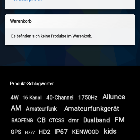
Warenkorb
Es befinden sich keine Produkte im Warenkorb.
Produkt-Schlagwörter
Ailunce
4W
40-Channel
1750Hz
16 Kanal
AM
Amateurfunkgerät
Amateurfunk
FM
CB
Dualband
dmr
BAOFENG
CTCSS
kids
IP67
HD2
GPS
KENWOOD
H777