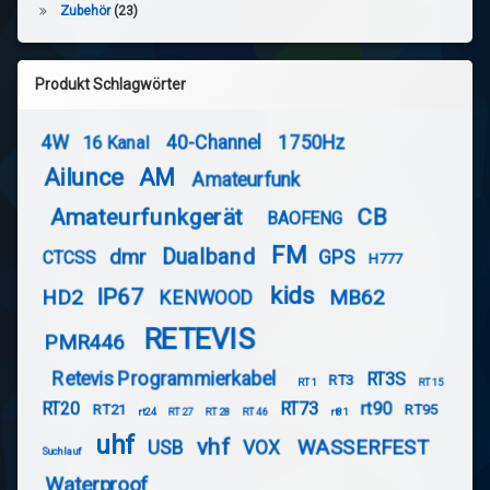
Zubehör
(23)
Produkt Schlagwörter
4W
40-Channel
1750Hz
16 Kanal
Ailunce
AM
Amateurfunk
Amateurfunkgerät
CB
BAOFENG
FM
Dualband
dmr
GPS
CTCSS
H777
kids
IP67
HD2
MB62
KENWOOD
RETEVIS
PMR446
Retevis Programmierkabel
RT3S
RT3
RT1
RT15
RT20
RT73
rt90
RT21
RT95
rt24
RT27
RT28
RT46
rt81
uhf
vhf
WASSERFEST
USB
VOX
Suchlauf
Waterproof