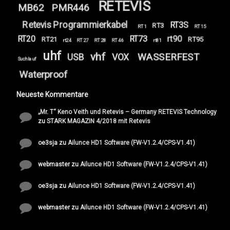
RETEVIS
MB62
PMR446
Retevis Programmierkabel
RT3S
RT3
RT1
RT15
RT20
RT73
rt90
RT21
RT95
rt24
RT27
RT28
RT46
rt81
uhf
vhf
WASSERFEST
USB
VOX
Suchlauf
Waterproof
Neueste Kommentare
„Mr. T“ Keno Veith und Retevis – Germany RETEVIS Technology
zu
STARK MAGAZIN 4/2018 mit Retevis
oe3sja
zu
Ailunce HD1 Software (FW-V1.2.4/CPS-V1.41)
webmaster
zu
Ailunce HD1 Software (FW-V1.2.4/CPS-V1.41)
oe3sja
zu
Ailunce HD1 Software (FW-V1.2.4/CPS-V1.41)
webmaster
zu
Ailunce HD1 Software (FW-V1.2.4/CPS-V1.41)