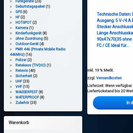
Funkgeräte
(23)
Geburtstagspaket
(1)
GPS
(6)
Technische Daten:
HF
(2)
Ausgang: 5 V-/4 A 
HOTSPOT
(2)
Stecker Anschluss
Kamera
(1)
Länge Anschlusska
Kinderfunkgerät
(8)
ohne Zuordnung
(5)
90x47x70(35 ohne 
Outdoor-Gerät
(4)
FC / CE Ideal für…
PMR 446 (Private Mobile Radio
446MHz)
(16)
Polizei
(2)
Retekess (TIVDIO)
(1)
inkl. 19 % MwSt.
Retevis
(40)
Sicherheit
(2)
zzgl.
Versandkosten
UHF
(23)
Lieferzeit:
Wenn verfügbar i
VHF
(15)
Lieferrückstand bis 20 We
WASSERFEST
(8)
WATERPROOF
(8)
In 
Zubehör
(23)
Warenkorb