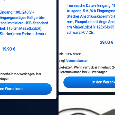
Technische Daten: Eingang: 
Ausgang: 5 V-/6 A Eingangsse
 Eingang: 100…240 V~
Stecker Anschlusskabel mit H
Eingangsseitiges Kaltgeräte-
mm, Pluspol innen Länge Ans
kabel mit Micro-USB-Standard
cm Maße(LxBxH): 125x54x35
bel: 115 cm Maße(LxBxH):
schwarz FC / CE…
Stecker) mm Farbe: schwarz
29,00
€
19,90
€
inkl. 19 % MwSt.
zzgl.
Versandkosten
Lieferzeit:
Wenn verfügbar innerhalb 2-
Lieferrückstand bis 20 Werktagen
nnerhalb 2-5 Werktagen, bei
rktagen
In den Waren
den Warenkorb