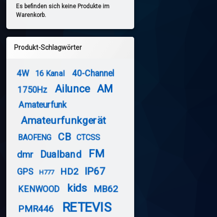
Es befinden sich keine Produkte im
Warenkorb.
Produkt-Schlagwörter
4W
40-Channel
16 Kanal
Ailunce
AM
1750Hz
Amateurfunk
Amateurfunkgerät
CB
BAOFENG
CTCSS
FM
Dualband
dmr
IP67
HD2
GPS
H777
kids
MB62
KENWOOD
RETEVIS
PMR446