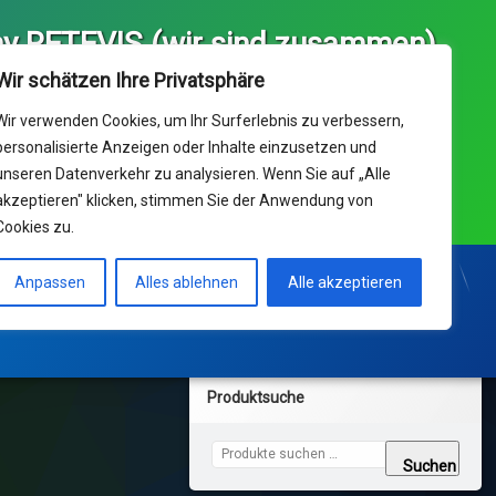
y RETEVIS (wir sind zusammen)
ice und Ihr Kaufhaus für 
Wir schätzen Ihre Privatsphäre
 Europa von RETEVIS  (we 
) & Delta Data UG(hb)
Wir verwenden Cookies, um Ihr Surferlebnis zu verbessern,
personalisierte Anzeigen oder Inhalte einzusetzen und
unseren Datenverkehr zu analysieren. Wenn Sie auf „Alle
nik Support: Dienstag-Freitag 10:00 - 17:00 Uhr ° 14ct/min
akzeptieren" klicken, stimmen Sie der Anwendung von
netz ; Mobil max 42ct/min
Cookies zu.
Support Center
KONTAKT und Bestellungen
Anpassen
Alles ablehnen
Alle akzeptieren
Produktsuche
Suchen nach:
Suchen