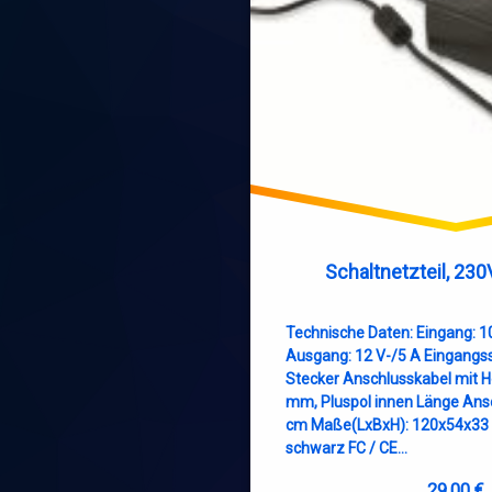
Schaltnetzteil, 23
Technische Daten: Eingang: 
Ausgang: 12 V-/5 A Eingangss
Stecker Anschlusskabel mit H
mm, Pluspol innen Länge Ans
cm Maße(LxBxH): 120x54x33
schwarz FC / CE…
29,00
€