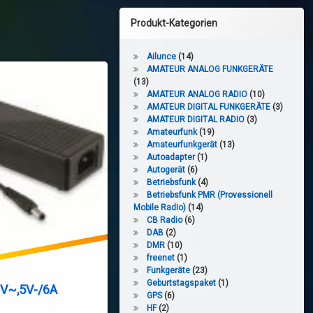
Produkt-Kategorien
Ailunce
(14)
AMATEUR ANALOG FUNKGERÄTE
(13)
AMATEUR ANALOG RADIO
(10)
AMATEUR DIGITAL FUNKGERÄTE
(3)
AMATEUR DIGITAL RADIO
(3)
Amateurfunk
(19)
Amateurfunkgerät
(13)
Autoadapter
(1)
Autogerät
(6)
Betriebsfunk
(4)
Betriebsfunk PMR (Provessionell
Mobile Radio)
(14)
CB Radio
(6)
DAB
(2)
DMR
(10)
freenet
(1)
Funkgeräte
(23)
Geburtstagspaket
(1)
0V~,5V-/6A
GPS
(6)
HF
(2)