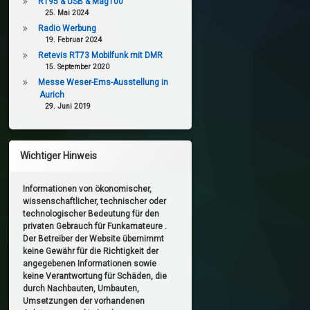
RT95 & USB & Mag100
25. Mai 2024
Radio Werbung
19. Februar 2024
Retevis RT73 Mobilfunk mit DMR
15. September 2020
Messe Weser-Ems-Ausstellung in
Aurich
29. Juni 2019
Wichtiger Hinweis
Informationen von ökonomischer,
wissenschaftlicher, technischer oder
technologischer Bedeutung für den
privaten Gebrauch für Funkamateure .
Der Betreiber der Website übernimmt
keine Gewähr für die Richtigkeit der
angegebenen Informationen sowie
keine Verantwortung für Schäden, die
durch Nachbauten, Umbauten,
Umsetzungen der vorhandenen