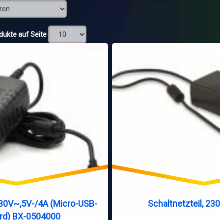
sortiert
odukte auf Seite
odukte auf Seite
 230V~,5V-/4A (Micro-USB-
Schaltnetzteil, 23
rd) BX-0504000