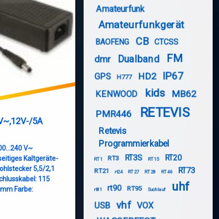
Amateurfunk
Amateurfunkgerät
CB
BAOFENG
CTCSS
FM
Dualband
dmr
IP67
HD2
GPS
H777
kids
MB62
KENWOOD
RETEVIS
PMR446
0V~,12V-/5A
Retevis
Programmierkabel
100…240 V~
RT3S
RT20
RT3
eitiges Kaltgeräte-
RT1
RT15
ohlstecker 5,5/2,1
RT73
RT21
rt24
RT27
RT28
RT46
chlusskabel: 115
uhf
rt90
RT95
 mm Farbe:
rt81
Suchlauf
vhf
USB
VOX