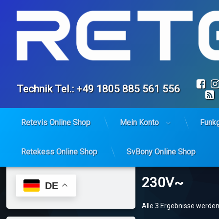
Fa
Tel:
Technik Tel.: +49 1805 885 561 556
Retevis Online Shop
Mein Konto
Funk
Retekess Online Shop
SvBony Online Shop
230V~
DE
Alle 3 Ergebnisse werde