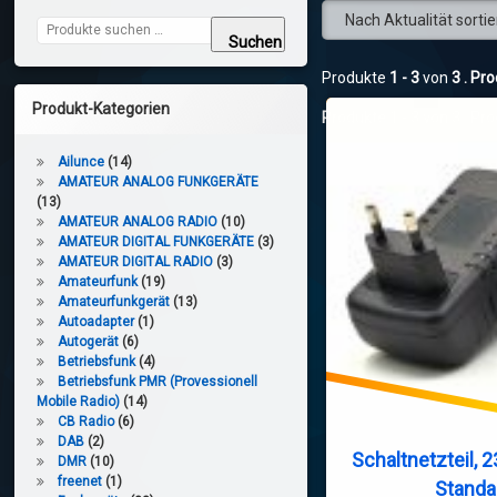
Suchen nach:
Suchen
Produkte
1 - 3
von
3
. Pr
Produkt-Kategorien
Produkte
1 - 3
von
3
. Pr
Ailunce
(14)
AMATEUR ANALOG FUNKGERÄTE
(13)
AMATEUR ANALOG RADIO
(10)
AMATEUR DIGITAL FUNKGERÄTE
(3)
AMATEUR DIGITAL RADIO
(3)
Amateurfunk
(19)
Amateurfunkgerät
(13)
Autoadapter
(1)
Autogerät
(6)
Betriebsfunk
(4)
Betriebsfunk PMR (Provessionell
Mobile Radio)
(14)
CB Radio
(6)
DAB
(2)
Schaltnetzteil,
DMR
(10)
freenet
(1)
Standa