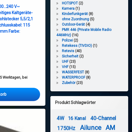
HOTSPOT
(2)
100…240 V~
Kamera
(1)
itiges Kaltgeräte-
Kinderfunkgerät
(8)
ohlstecker 5,5/2,1
ohne Zuordnung
(5)
Outdoor-Gerät
(4)
chlusskabel: 115
PMR 446 (Private Mobile Radio
 mm Farbe:
446MHz)
(16)
Polizei
(2)
Retekess (TIVDIO)
(1)
Retevis
(40)
Sicherheit
(2)
UHF
(23)
VHF
(15)
WASSERFEST
(8)
5 Werktagen, bei
WATERPROOF
(8)
Zubehör
(23)
korb
Produkt Schlagwörter
4W
40-Channel
16 Kanal
Ailunce
AM
1750Hz