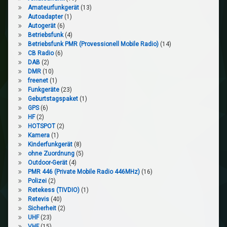
Amateurfunkgerät
(13)
Autoadapter
(1)
Autogerät
(6)
Betriebsfunk
(4)
Betriebsfunk PMR (Provessionell Mobile Radio)
(14)
CB Radio
(6)
DAB
(2)
DMR
(10)
freenet
(1)
Funkgeräte
(23)
Geburtstagspaket
(1)
GPS
(6)
HF
(2)
HOTSPOT
(2)
Kamera
(1)
Kinderfunkgerät
(8)
ohne Zuordnung
(5)
Outdoor-Gerät
(4)
PMR 446 (Private Mobile Radio 446MHz)
(16)
Polizei
(2)
Retekess (TIVDIO)
(1)
Retevis
(40)
Sicherheit
(2)
UHF
(23)
VHF
(15)