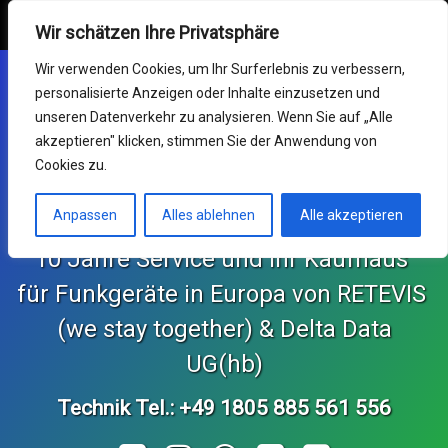
Retevis Online Shop
MENU
Wir schätzen Ihre Privatsphäre
Skip
Mein Konto
Wir verwenden Cookies, um Ihr Surferlebnis zu verbessern,
to
personalisierte Anzeigen oder Inhalte einzusetzen und
content
Funkgeräte
unseren Datenverkehr zu analysieren. Wenn Sie auf „Alle
akzeptieren" klicken, stimmen Sie der Anwendung von
Germany RETEVIS (wir
Service & RMA
Cookies zu.
sind zusammen)
Impressum
Anpassen
Alles ablehnen
Alle akzeptieren
10 Jahre Service und Ihr Kaufhaus 
Support Center
für Funkgeräte in Europa von RETEVIS 
KONTAKT und Bestellungen
 (we stay together) & Delta Data 
Retekess Online Shop
UG(hb)
Technik Tel.: +49 1805 885 561 556
SvBony Online Shop
Tel: