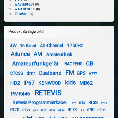
WASSERFEST
(8)
WATERPROOF
(8)
Zubehör
(23)
Produkt Schlagwörter
4W
40-Channel
1750Hz
16 Kanal
Ailunce
AM
Amateurfunk
Amateurfunkgerät
CB
BAOFENG
FM
Dualband
dmr
GPS
CTCSS
H777
kids
IP67
HD2
MB62
KENWOOD
RETEVIS
PMR446
Retevis Programmierkabel
RT3S
RT3
RT1
RT15
RT20
RT73
rt90
RT21
RT95
rt24
RT27
RT28
RT46
rt81