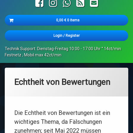
Facebook
Instagram
WhatsApp
RSS
E-mail
Cart
0,00
€
0 items
Es befinden sich keine Produkte im Warenkorb.
Login
/
Register
Technik Support: Dienstag-Freitag 10:00 - 17:00 Uhr ° 14ct/min
Festnetz ; Mobil max 42ct/min
Echtheit von Bewertungen
Die Echtheit von Bewertungen ist ein
wichtiges Thema, da Fälschungen
zunehmen; seit Mai 2022 müssen