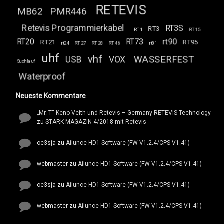
RETEVIS
MB62
PMR446
Retevis Programmierkabel
RT3S
RT3
RT1
RT15
RT20
RT73
rt90
RT21
RT95
rt24
RT27
RT28
RT46
rt81
uhf
vhf
WASSERFEST
USB
VOX
Suchlauf
Waterproof
Neueste Kommentare
„Mr. T“ Keno Veith und Retevis – Germany RETEVIS Technology
zu
STARK MAGAZIN 4/2018 mit Retevis
oe3sja
zu
Ailunce HD1 Software (FW-V1.2.4/CPS-V1.41)
webmaster
zu
Ailunce HD1 Software (FW-V1.2.4/CPS-V1.41)
oe3sja
zu
Ailunce HD1 Software (FW-V1.2.4/CPS-V1.41)
webmaster
zu
Ailunce HD1 Software (FW-V1.2.4/CPS-V1.41)