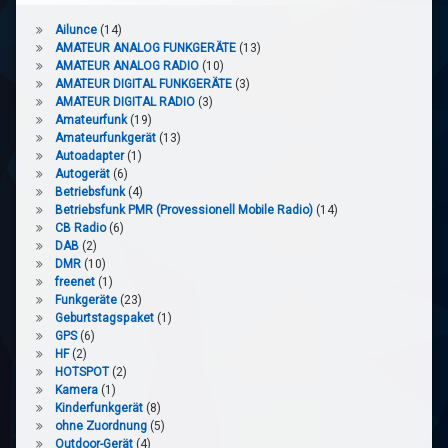
Ailunce
(14)
AMATEUR ANALOG FUNKGERÄTE
(13)
AMATEUR ANALOG RADIO
(10)
AMATEUR DIGITAL FUNKGERÄTE
(3)
AMATEUR DIGITAL RADIO
(3)
Amateurfunk
(19)
Amateurfunkgerät
(13)
Autoadapter
(1)
Autogerät
(6)
Betriebsfunk
(4)
Betriebsfunk PMR (Provessionell Mobile Radio)
(14)
CB Radio
(6)
DAB
(2)
DMR
(10)
freenet
(1)
Funkgeräte
(23)
Geburtstagspaket
(1)
GPS
(6)
HF
(2)
HOTSPOT
(2)
Kamera
(1)
Kinderfunkgerät
(8)
ohne Zuordnung
(5)
Outdoor-Gerät
(4)