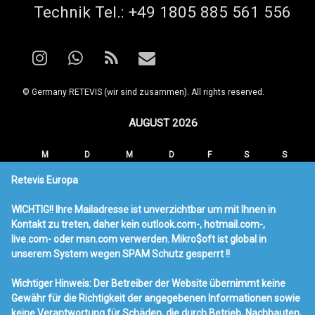
Tel:
Technik Tel.: +49 1805 885 561 556
Instagram
WhatsApp
RSS
E-mail
© Germany RETEVIS (wir sind zusammen). All rights reserved.
AUGUST 2026
M
D
M
D
F
S
S
1
2
Retevis Europa
3
4
5
6
7
8
9
WICHTIG!! Ihre Mailadresse ist unverzichtbar um mit Ihnen in
10
11
12
13
14
15
16
Kontakt zu treten, daher kein outlook.com-, hotmail.com-,
17
18
19
20
21
22
23
live.com- oder msn.com verwerden. Mikro$oft ist global in
24
25
26
27
28
29
30
unserem System wegen SPAM Schutz gesperrt !!
31
Wichtiger Hinweis: Der Betreiber der Website übernimmt keine
« MÄRZ
Gewähr für die Richtigkeit der angegebenen Informationen sowie
keine Verantwortung für Schäden, die durch Betrieb, Nachbauten,