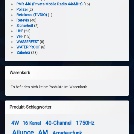
PMR 446 (Private Mobile Radio 446MHz)
(16)
Polizei
(2)
Retekess (TIVDIO)
(1)
Retevis
(40)
Sicherheit
(2)
UHF
(23)
VHF
(15)
WASSERFEST
(8)
WATERPROOF
(8)
Zubehör
(23)
Warenkorb
Es befinden sich keine Produkte im Warenkorb.
Produkt-Schlagwörter
4W
40-Channel
1750Hz
16 Kanal
Ailunce
AM
Amateurfunk