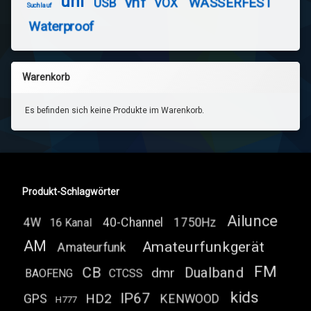
uhf
vhf
WASSERFEST
USB
VOX
Suchlauf
Waterproof
Warenkorb
Es befinden sich keine Produkte im Warenkorb.
Produkt-Schlagwörter
Ailunce
4W
40-Channel
1750Hz
16 Kanal
AM
Amateurfunkgerät
Amateurfunk
FM
CB
Dualband
dmr
BAOFENG
CTCSS
kids
IP67
HD2
GPS
KENWOOD
H777