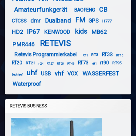
Amateurfunkgerät
CB
BAOFENG
FM
Dualband
dmr
GPS
CTCSS
H777
kids
IP67
HD2
MB62
KENWOOD
RETEVIS
PMR446
Retevis Programmierkabel
RT3S
RT3
RT1
RT15
RT20
RT73
rt90
RT21
RT95
rt24
RT27
RT28
RT46
rt81
uhf
vhf
WASSERFEST
USB
VOX
Suchlauf
Waterproof
RETEVIS BUSINESS