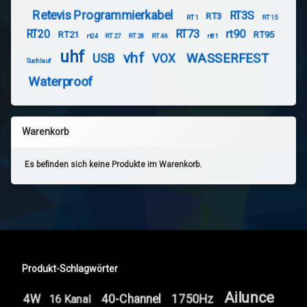
Retevis Programmierkabel
RT3S
RT3
RT1
RT15
RT20
RT73
rt90
RT21
RT95
rt24
RT27
RT28
RT46
rt81
uhf
vhf
WASSERFEST
USB
VOX
Suchlauf
Waterproof
Warenkorb
Es befinden sich keine Produkte im Warenkorb.
Produkt-Schlagwörter
Ailunce
4W
40-Channel
1750Hz
16 Kanal