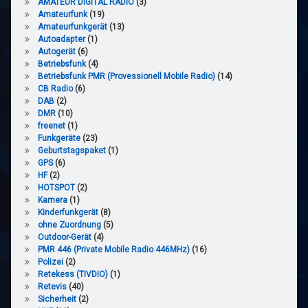
AMATEUR DIGITAL RADIO
(3)
Amateurfunk
(19)
Amateurfunkgerät
(13)
Autoadapter
(1)
Autogerät
(6)
Betriebsfunk
(4)
Betriebsfunk PMR (Provessionell Mobile Radio)
(14)
CB Radio
(6)
DAB
(2)
DMR
(10)
freenet
(1)
Funkgeräte
(23)
Geburtstagspaket
(1)
GPS
(6)
HF
(2)
HOTSPOT
(2)
Kamera
(1)
Kinderfunkgerät
(8)
ohne Zuordnung
(5)
Outdoor-Gerät
(4)
PMR 446 (Private Mobile Radio 446MHz)
(16)
Polizei
(2)
Retekess (TIVDIO)
(1)
Retevis
(40)
Sicherheit
(2)