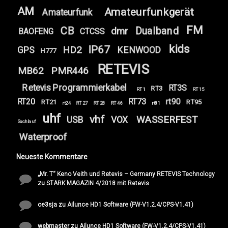
AM
Amateurfunkgerät
Amateurfunk
FM
CB
Dualband
dmr
BAOFENG
CTCSS
kids
IP67
HD2
GPS
KENWOOD
H777
RETEVIS
MB62
PMR446
Retevis Programmierkabel
RT3S
RT3
RT1
RT15
RT20
RT73
rt90
RT21
RT95
rt24
RT27
RT28
RT46
rt81
uhf
vhf
WASSERFEST
USB
VOX
Suchlauf
Waterproof
Neueste Kommentare
„Mr. T“ Keno Veith und Retevis – Germany RETEVIS Technology
zu
STARK MAGAZIN 4/2018 mit Retevis
oe3sja
zu
Ailunce HD1 Software (FW-V1.2.4/CPS-V1.41)
webmaster
zu
Ailunce HD1 Software (FW-V1.2.4/CPS-V1.41)