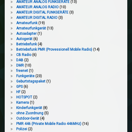
AMATEUR ANALOG FUNKGERÄTE
(13)
AMATEUR ANALOG RADIO
(10)
AMATEUR DIGITAL FUNKGERÄTE
(3)
AMATEUR DIGITAL RADIO
(3)
Amateurfunk
(19)
Amateurfunkgerät
(13)
Autoadapter
(1)
Autogerät
(6)
Betriebsfunk
(4)
Betriebsfunk PMR (Provessionell Mobile Radio)
(14)
CB Radio
(6)
DAB
(2)
DMR
(10)
freenet
(1)
Funkgeräte
(23)
Geburtstagspaket
(1)
GPS
(6)
HF
(2)
HOTSPOT
(2)
Kamera
(1)
Kinderfunkgerät
(8)
ohne Zuordnung
(5)
Outdoor-Gerät
(4)
PMR 446 (Private Mobile Radio 446MHz)
(16)
Polizei
(2)