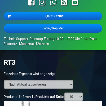
Facebook
Instagram
WhatsApp
RSS
E-mail
Cart
0,00
€
0 items
Es befinden sich keine Produkte im Warenkorb.
Login
/
Register
Technik Support: Dienstag-Freitag 10:00 - 17:00 Uhr ° 14ct/min
Festnetz ; Mobil max 42ct/min
RT3
Einzelnes Ergebnis wird angezeigt
Produkte
1 - 1
von
1
. Produkte auf Seite
Produkte
1 - 1
von
1
. Produkte auf Seite