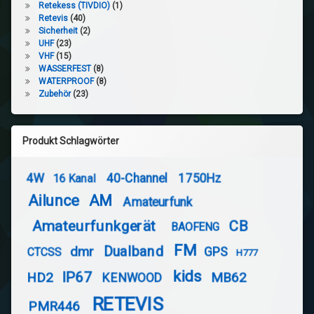
Retekess (TIVDIO)
(1)
Retevis
(40)
Sicherheit
(2)
UHF
(23)
VHF
(15)
WASSERFEST
(8)
WATERPROOF
(8)
Zubehör
(23)
Produkt Schlagwörter
4W
40-Channel
1750Hz
16 Kanal
Ailunce
AM
Amateurfunk
Amateurfunkgerät
CB
BAOFENG
FM
Dualband
dmr
GPS
CTCSS
H777
kids
IP67
HD2
MB62
KENWOOD
RETEVIS
PMR446