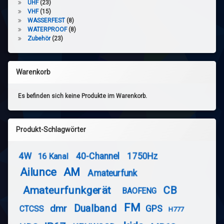
UHF
(23)
VHF
(15)
WASSERFEST
(8)
WATERPROOF
(8)
Zubehör
(23)
Warenkorb
Es befinden sich keine Produkte im Warenkorb.
Produkt-Schlagwörter
4W
40-Channel
1750Hz
16 Kanal
Ailunce
AM
Amateurfunk
Amateurfunkgerät
CB
BAOFENG
FM
Dualband
dmr
GPS
CTCSS
H777