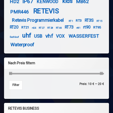
kids
IP67
HD2
MB62
KENWOOD
RETEVIS
PMR446
Retevis Programmierkabel
RT3S
RT3
RT1
RT15
RT20
RT73
rt90
RT21
RT95
rt24
RT27
RT28
RT46
rt81
uhf
vhf
WASSERFEST
USB
VOX
Suchlauf
Waterproof
Nach Preis filtern
Preis:
10 €
—
20 €
Min. P
Max. P
Filter
RETEVIS BUSINESS