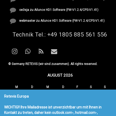
oe3sja
zu
Ailunce HD1 Software (FW-V1.2.4/CPS-V1.41)
webmaster
zu
Ailunce HD1 Software (FW-V1.2.4/CPS-V1.41)
Tel:
Technik Tel.: +49 1805 885 561 556
Instagram
WhatsApp
RSS
E-mail
© Germany RETEVIS (wir sind zusammen). All rights reserved.
AUGUST 2026
M
D
M
D
F
S
S
1
2
Retevis Europa
3
4
5
6
7
8
9
WICHTIG!! Ihre Mailadresse ist unverzichtbar um mit Ihnen in
10
11
12
13
14
15
16
Kontakt zu treten, daher kein outlook.com-, hotmail.com-,
17
18
19
20
21
22
23