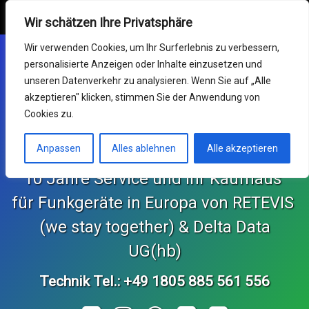
Retevis Online Shop
MENU
Wir schätzen Ihre Privatsphäre
Mein Konto
Wir verwenden Cookies, um Ihr Surferlebnis zu verbessern,
personalisierte Anzeigen oder Inhalte einzusetzen und
Funkgeräte
unseren Datenverkehr zu analysieren. Wenn Sie auf „Alle
akzeptieren" klicken, stimmen Sie der Anwendung von
Germany RETEVIS (wir
Service & RMA
Cookies zu.
sind zusammen)
Impressum
Anpassen
Alles ablehnen
Alle akzeptieren
10 Jahre Service und Ihr Kaufhaus 
Support Center
für Funkgeräte in Europa von RETEVIS 
KONTAKT und Bestellungen
 (we stay together) & Delta Data 
Retekess Online Shop
UG(hb)
Technik Tel.: +49 1805 885 561 556
SvBony Online Shop
Tel: