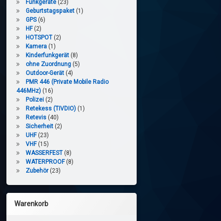
Funkgeräte
(23)
Geburtstagspaket
(1)
GPS
(6)
HF
(2)
HOTSPOT
(2)
Kamera
(1)
Kinderfunkgerät
(8)
ohne Zuordnung
(5)
Outdoor-Gerät
(4)
PMR 446 (Private Mobile Radio
446MHz)
(16)
Polizei
(2)
Retekess (TIVDIO)
(1)
Retevis
(40)
Sicherheit
(2)
UHF
(23)
VHF
(15)
WASSERFEST
(8)
WATERPROOF
(8)
Zubehör
(23)
Warenkorb