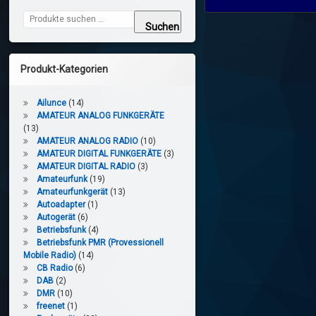
Suchen nach:
Suchen
Produkt-Kategorien
Ailunce
(14)
AMATEUR ANALOG FUNKGERÄTE
(13)
AMATEUR ANALOG RADIO
(10)
AMATEUR DIGITAL FUNKGERÄTE
(3)
AMATEUR DIGITAL RADIO
(3)
Amateurfunk
(19)
Amateurfunkgerät
(13)
Autoadapter
(1)
Autogerät
(6)
Betriebsfunk
(4)
Betriebsfunk PMR (Provessionell
Mobile Radio)
(14)
CB Radio
(6)
DAB
(2)
DMR
(10)
freenet
(1)