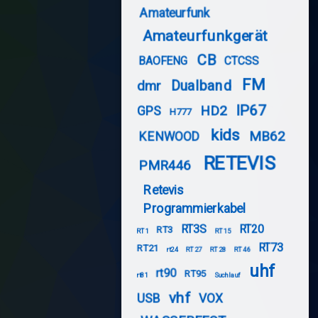
Amateurfunk
Amateurfunkgerät
CB
BAOFENG
CTCSS
FM
Dualband
dmr
IP67
HD2
GPS
H777
kids
MB62
KENWOOD
RETEVIS
PMR446
Retevis
Programmierkabel
RT3S
RT20
RT3
RT1
RT15
RT73
RT21
rt24
RT27
RT28
RT46
uhf
rt90
RT95
rt81
Suchlauf
vhf
USB
VOX