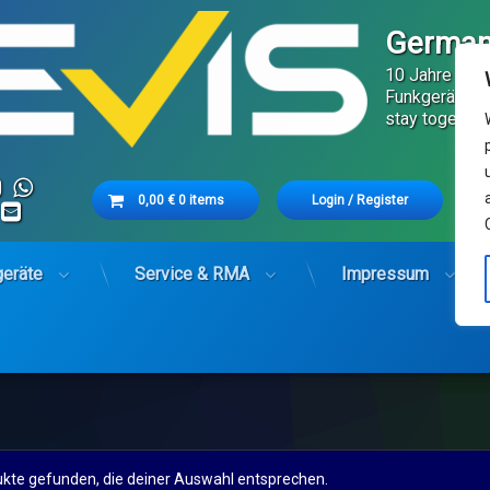
German
10 Jahre Serv
Funkgeräte in
stay together
cebook
Instagram
WhatsApp
Cart
Tech
0,00
€
0 items
Login
/
Register
RSS
E-mail
Fest
Es befinden sich keine Produkte im Warenkorb.
geräte
Service & RMA
Impressum
kte gefunden, die deiner Auswahl entsprechen.