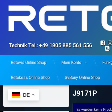
Fa
Tel:
Technik Tel.: +49 1805 885 561 556
Retevis Online Shop
Mein Konto
Funk
Retekess Online Shop
SvBony Online Shop
Skip
to
content
J9171P
DE
Es wurden keine Produ