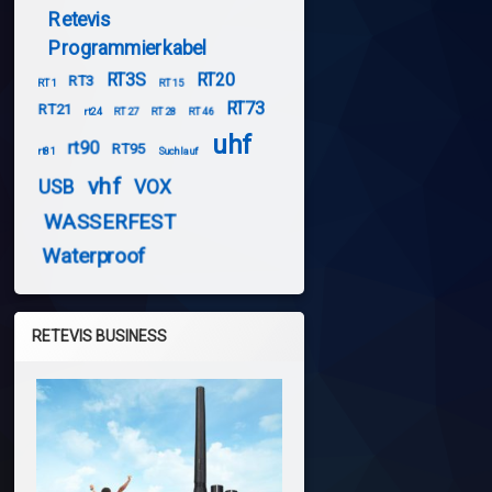
Retevis
Programmierkabel
RT3S
RT20
RT3
RT1
RT15
RT73
RT21
rt24
RT27
RT28
RT46
uhf
rt90
RT95
rt81
Suchlauf
vhf
USB
VOX
WASSERFEST
Waterproof
RETEVIS BUSINESS