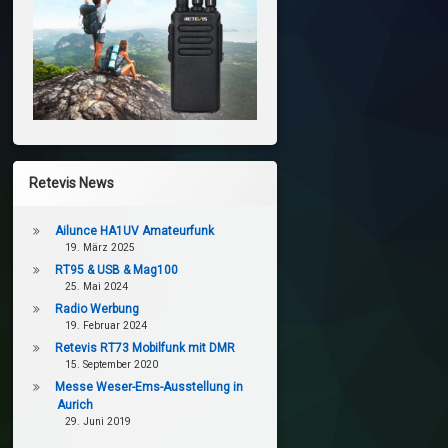
Retevis News
Ailunce HA1UV Amateurfunk
19. März 2025
RT95 & USB & Mag100
25. Mai 2024
Radio Werbung
19. Februar 2024
Retevis RT73 Mobilfunk mit DMR
15. September 2020
Messe Weser-Ems-Ausstellung in
Aurich
29. Juni 2019