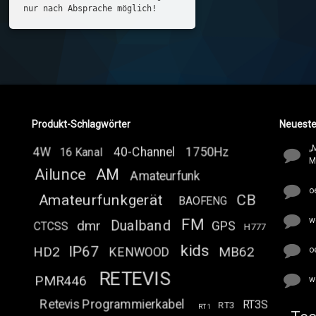
nur nach Absprache möglich!
Produkt-Schlagwörter
Neuest
„
4W
40-Channel
1750Hz
16 Kanal
M
Ailunce
AM
Amateurfunk
o
Amateurfunkgerät
CB
BAOFENG
w
FM
Dualband
dmr
GPS
CTCSS
H777
kids
IP67
HD2
MB62
o
KENWOOD
RETEVIS
PMR446
w
Retevis Programmierkabel
RT3S
RT3
RT1