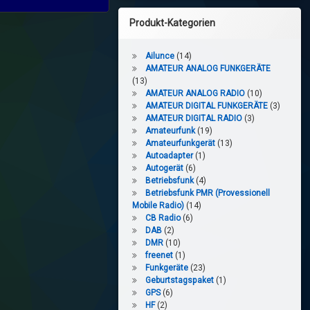
Produkt-Kategorien
Ailunce
(14)
AMATEUR ANALOG FUNKGERÄTE
(13)
AMATEUR ANALOG RADIO
(10)
AMATEUR DIGITAL FUNKGERÄTE
(3)
AMATEUR DIGITAL RADIO
(3)
Amateurfunk
(19)
Amateurfunkgerät
(13)
Autoadapter
(1)
Autogerät
(6)
Betriebsfunk
(4)
Betriebsfunk PMR (Provessionell
Mobile Radio)
(14)
CB Radio
(6)
DAB
(2)
DMR
(10)
freenet
(1)
Funkgeräte
(23)
Geburtstagspaket
(1)
GPS
(6)
HF
(2)