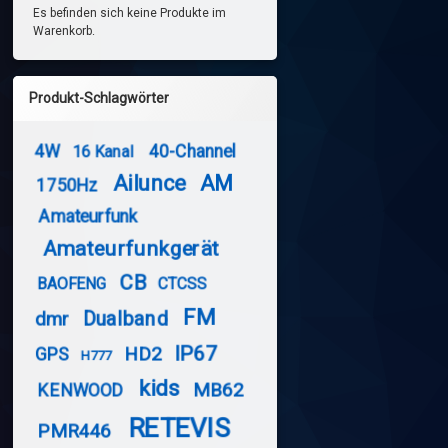
Es befinden sich keine Produkte im
Warenkorb.
Produkt-Schlagwörter
4W
40-Channel
16 Kanal
Ailunce
AM
1750Hz
Amateurfunk
Amateurfunkgerät
CB
BAOFENG
CTCSS
FM
Dualband
dmr
IP67
HD2
GPS
H777
kids
MB62
KENWOOD
RETEVIS
PMR446