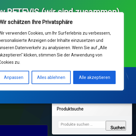
y RETEVIS (wir sind zusammen)
ice und Ihr Kaufhaus für 
Wir schätzen Ihre Privatsphäre
 Europa von RETEVIS  (we 
) & Delta Data UG(hb)
Wir verwenden Cookies, um Ihr Surferlebnis zu verbessern,
personalisierte Anzeigen oder Inhalte einzusetzen und
unseren Datenverkehr zu analysieren. Wenn Sie auf „Alle
nik Support: Dienstag-Freitag 10:00 - 17:00 Uhr ° 14ct/min
akzeptieren" klicken, stimmen Sie der Anwendung von
netz ; Mobil max 42ct/min
Cookies zu.
Support Center
KONTAKT und Bestellungen
Anpassen
Alles ablehnen
Alle akzeptieren
Produktsuche
Suchen nach:
Suchen