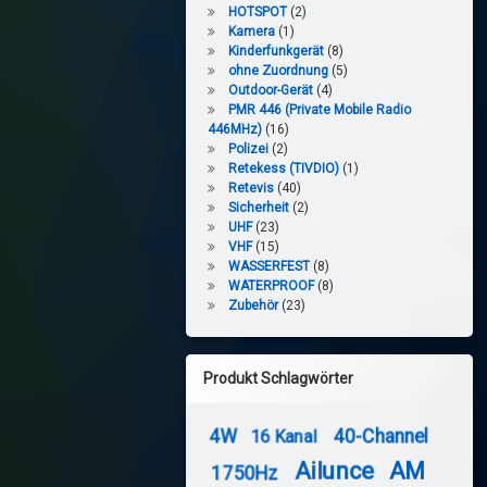
HOTSPOT
(2)
Kamera
(1)
Kinderfunkgerät
(8)
ohne Zuordnung
(5)
Outdoor-Gerät
(4)
PMR 446 (Private Mobile Radio
446MHz)
(16)
Polizei
(2)
Retekess (TIVDIO)
(1)
Retevis
(40)
Sicherheit
(2)
UHF
(23)
VHF
(15)
WASSERFEST
(8)
WATERPROOF
(8)
Zubehör
(23)
Produkt Schlagwörter
4W
40-Channel
16 Kanal
Ailunce
AM
1750Hz