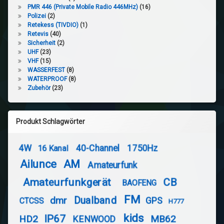
PMR 446 (Private Mobile Radio 446MHz)
(16)
Polizei
(2)
Retekess (TIVDIO)
(1)
Retevis
(40)
Sicherheit
(2)
UHF
(23)
VHF
(15)
WASSERFEST
(8)
WATERPROOF
(8)
Zubehör
(23)
Produkt Schlagwörter
4W
40-Channel
1750Hz
16 Kanal
Ailunce
AM
Amateurfunk
Amateurfunkgerät
CB
BAOFENG
FM
Dualband
dmr
GPS
CTCSS
H777
kids
IP67
HD2
MB62
KENWOOD