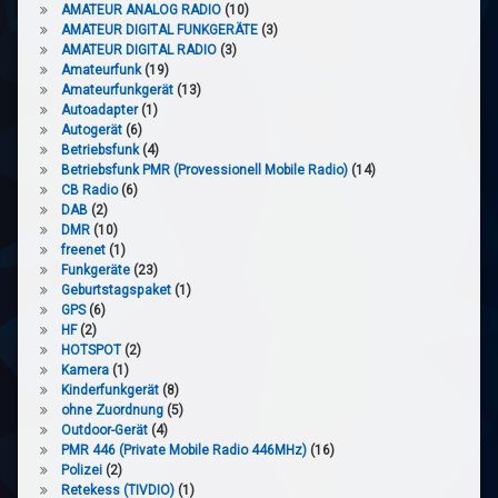
AMATEUR ANALOG RADIO
(10)
AMATEUR DIGITAL FUNKGERÄTE
(3)
AMATEUR DIGITAL RADIO
(3)
Amateurfunk
(19)
Amateurfunkgerät
(13)
Autoadapter
(1)
Autogerät
(6)
Betriebsfunk
(4)
Betriebsfunk PMR (Provessionell Mobile Radio)
(14)
CB Radio
(6)
DAB
(2)
DMR
(10)
freenet
(1)
Funkgeräte
(23)
Geburtstagspaket
(1)
GPS
(6)
HF
(2)
HOTSPOT
(2)
Kamera
(1)
Kinderfunkgerät
(8)
ohne Zuordnung
(5)
Outdoor-Gerät
(4)
PMR 446 (Private Mobile Radio 446MHz)
(16)
Polizei
(2)
Retekess (TIVDIO)
(1)