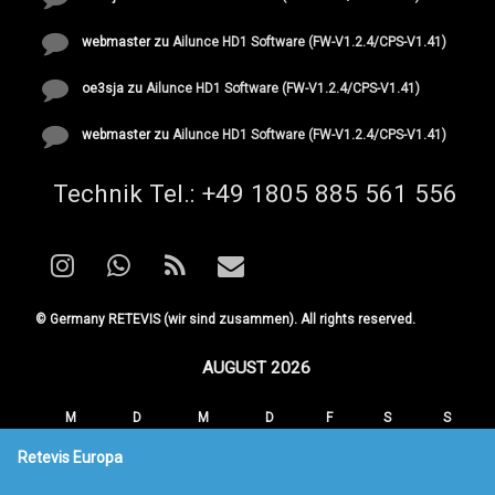
webmaster
zu
Ailunce HD1 Software (FW-V1.2.4/CPS-V1.41)
oe3sja
zu
Ailunce HD1 Software (FW-V1.2.4/CPS-V1.41)
webmaster
zu
Ailunce HD1 Software (FW-V1.2.4/CPS-V1.41)
Tel:
Technik Tel.: +49 1805 885 561 556
Instagram
WhatsApp
RSS
E-mail
© Germany RETEVIS (wir sind zusammen). All rights reserved.
AUGUST 2026
M
D
M
D
F
S
S
1
2
Retevis Europa
3
4
5
6
7
8
9