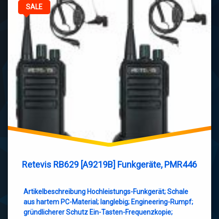
SALE
Retevis RB629 [A9219B] Funkgeräte, PMR446
Artikelbeschreibung Hochleistungs-Funkgerät; Schale
aus hartem PC-Material; langlebig; Engineering-Rumpf;
gründlicherer Schutz Ein-Tasten-Frequenzkopie;