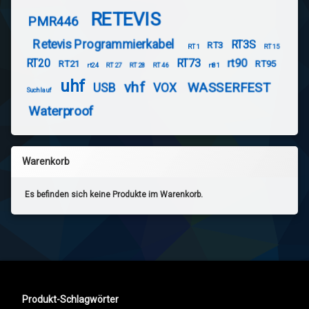
RETEVIS
PMR446
Retevis Programmierkabel
RT3S
RT3
RT1
RT15
RT20
RT73
rt90
RT21
RT95
rt24
RT27
RT28
RT46
rt81
uhf
vhf
WASSERFEST
USB
VOX
Suchlauf
Waterproof
Warenkorb
Es befinden sich keine Produkte im Warenkorb.
Produkt-Schlagwörter