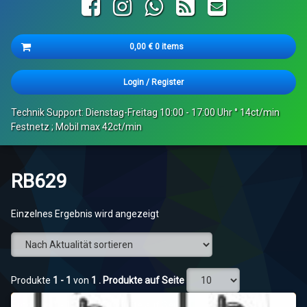
Facebook
Instagram
WhatsApp
RSS
E-mail
Cart
0,00
€
0 items
Es befinden sich keine Produkte im Warenkorb.
Login
/
Register
Technik Support: Dienstag-Freitag 10:00 - 17:00 Uhr ° 14ct/min
Festnetz ; Mobil max 42ct/min
RB629
Einzelnes Ergebnis wird angezeigt
Produkte
1 - 1
von
1
. Produkte auf Seite
Produkte
1 - 1
von
1
. Produkte auf Seite