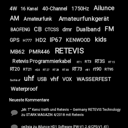
Ailunce
4W
40-Channel
1750Hz
16 Kanal
AM
Amateurfunkgerät
Amateurfunk
FM
CB
Dualband
dmr
BAOFENG
CTCSS
kids
IP67
HD2
GPS
KENWOOD
H777
RETEVIS
MB62
PMR446
Retevis Programmierkabel
RT3S
RT3
RT1
RT15
RT20
RT73
rt90
RT21
RT95
rt24
RT27
RT28
RT46
rt81
uhf
vhf
WASSERFEST
USB
VOX
Suchlauf
Waterproof
Neueste Kommentare
„Mr. T“ Keno Veith und Retevis – Germany RETEVIS Technology
zu
STARK MAGAZIN 4/2018 mit Retevis
oe3sja
zu
Ailunce HD1 Software (FW-V1.2.4/CPS-V1.41)