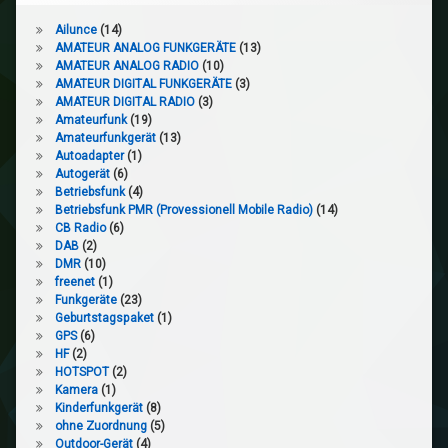
Ailunce
(14)
AMATEUR ANALOG FUNKGERÄTE
(13)
AMATEUR ANALOG RADIO
(10)
AMATEUR DIGITAL FUNKGERÄTE
(3)
AMATEUR DIGITAL RADIO
(3)
Amateurfunk
(19)
Amateurfunkgerät
(13)
Autoadapter
(1)
Autogerät
(6)
Betriebsfunk
(4)
Betriebsfunk PMR (Provessionell Mobile Radio)
(14)
CB Radio
(6)
DAB
(2)
DMR
(10)
freenet
(1)
Funkgeräte
(23)
Geburtstagspaket
(1)
GPS
(6)
HF
(2)
HOTSPOT
(2)
Kamera
(1)
Kinderfunkgerät
(8)
ohne Zuordnung
(5)
Outdoor-Gerät
(4)