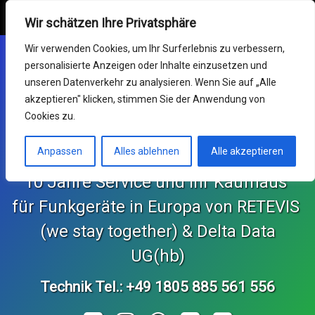
Retevis Online Shop
MENU
Wir schätzen Ihre Privatsphäre
Mein Konto
Wir verwenden Cookies, um Ihr Surferlebnis zu verbessern,
personalisierte Anzeigen oder Inhalte einzusetzen und
Funkgeräte
unseren Datenverkehr zu analysieren. Wenn Sie auf „Alle
akzeptieren" klicken, stimmen Sie der Anwendung von
Germany RETEVIS (wir
Service & RMA
Cookies zu.
sind zusammen)
Impressum
Anpassen
Alles ablehnen
Alle akzeptieren
10 Jahre Service und Ihr Kaufhaus 
Support Center
für Funkgeräte in Europa von RETEVIS 
KONTAKT und Bestellungen
 (we stay together) & Delta Data 
Retekess Online Shop
UG(hb)
Technik Tel.: +49 1805 885 561 556
SvBony Online Shop
Tel: