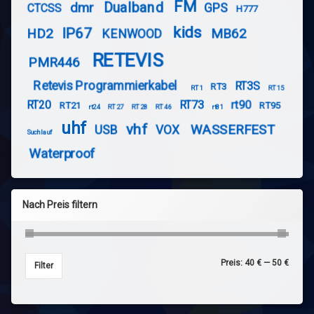
FM
Dualband
dmr
GPS
CTCSS
H777
kids
IP67
HD2
MB62
KENWOOD
RETEVIS
PMR446
Retevis Programmierkabel
RT3S
RT3
RT1
RT15
RT20
RT73
rt90
RT21
RT95
rt24
RT27
RT28
RT46
rt81
uhf
vhf
WASSERFEST
USB
VOX
Suchlauf
Waterproof
Nach Preis filtern
Preis:
40 €
—
50 €
Min. P
Max. P
Filter