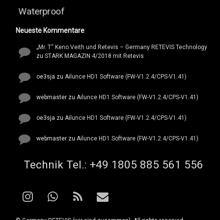
Waterproof
Neueste Kommentare
„Mr. T“ Keno Veith und Retevis – Germany RETEVIS Technology
zu
STARK MAGAZIN 4/2018 mit Retevis
oe3sja
zu
Ailunce HD1 Software (FW-V1.2.4/CPS-V1.41)
webmaster
zu
Ailunce HD1 Software (FW-V1.2.4/CPS-V1.41)
oe3sja
zu
Ailunce HD1 Software (FW-V1.2.4/CPS-V1.41)
webmaster
zu
Ailunce HD1 Software (FW-V1.2.4/CPS-V1.41)
Tel:
Technik Tel.: +49 1805 885 561 556
Instagram
WhatsApp
RSS
E-mail