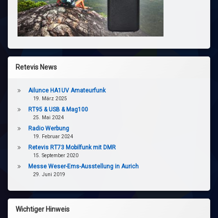
Retevis News
Ailunce HA1UV Amateurfunk
19. März 2025
RT95 & USB & Mag100
25. Mai 2024
Radio Werbung
19. Februar 2024
Retevis RT73 Mobilfunk mit DMR
15. September 2020
Messe Weser-Ems-Ausstellung in Aurich
29. Juni 2019
Wichtiger Hinweis