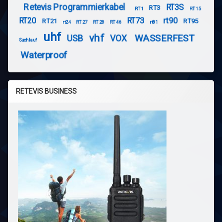
Retevis Programmierkabel
RT3S
RT3
RT1
RT15
RT20
RT73
rt90
RT21
RT95
rt24
RT27
RT28
RT46
rt81
uhf
vhf
WASSERFEST
USB
VOX
Suchlauf
Waterproof
RETEVIS BUSINESS