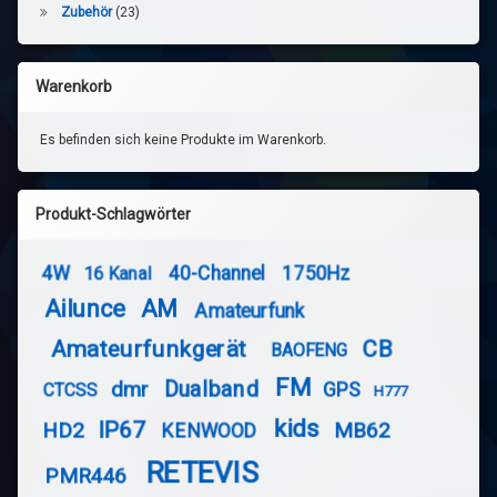
Zubehör
(23)
Warenkorb
Es befinden sich keine Produkte im Warenkorb.
Produkt-Schlagwörter
4W
40-Channel
1750Hz
16 Kanal
Ailunce
AM
Amateurfunk
Amateurfunkgerät
CB
BAOFENG
FM
Dualband
dmr
GPS
CTCSS
H777
kids
IP67
HD2
MB62
KENWOOD
RETEVIS
PMR446