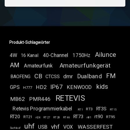
Produkt-Schlagwörter
Ailunce
4W
40-Channel
1750Hz
16 Kanal
AM
Amateurfunkgerät
Amateurfunk
FM
CB
Dualband
dmr
BAOFENG
CTCSS
kids
IP67
HD2
GPS
KENWOOD
H777
RETEVIS
MB62
PMR446
Retevis Programmierkabel
RT3S
RT3
RT1
RT15
RT20
RT73
rt90
RT21
RT95
rt24
RT27
RT28
RT46
rt81
uhf
vhf
WASSERFEST
USB
VOX
Suchlauf