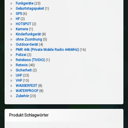
Funkgeräte
(23)
Geburtstagspaket
(1)
GPS
(6)
HF
(2)
HOTSPOT
(2)
Kamera
(1)
Kinderfunkgerät
(8)
ohne Zuordnung
(5)
Outdoor-Gerät
(4)
PMR 446 (Private Mobile Radio 446MHz)
(16)
Polizei
(2)
Retekess (TIVDIO)
(1)
Retevis
(40)
Sicherheit
(2)
UHF
(23)
VHF
(15)
WASSERFEST
(8)
WATERPROOF
(8)
Zubehör
(23)
Produkt Schlagwörter