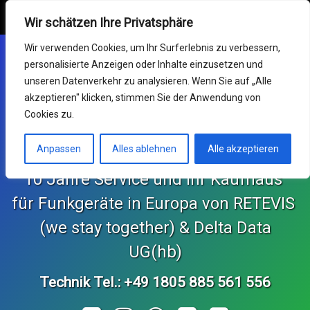
Retevis Online Shop
MENU
Wir schätzen Ihre Privatsphäre
Skip
Mein Konto
Wir verwenden Cookies, um Ihr Surferlebnis zu verbessern,
to
personalisierte Anzeigen oder Inhalte einzusetzen und
content
Funkgeräte
unseren Datenverkehr zu analysieren. Wenn Sie auf „Alle
akzeptieren" klicken, stimmen Sie der Anwendung von
Germany RETEVIS (wir
Service & RMA
Cookies zu.
sind zusammen)
Impressum
Anpassen
Alles ablehnen
Alle akzeptieren
10 Jahre Service und Ihr Kaufhaus 
Support Center
für Funkgeräte in Europa von RETEVIS 
KONTAKT und Bestellungen
 (we stay together) & Delta Data 
Retekess Online Shop
UG(hb)
Technik Tel.: +49 1805 885 561 556
SvBony Online Shop
Tel: