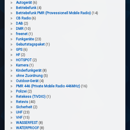
Autogerät
(6)
Betriebsfunk
(4)
Betriebsfunk PMR (Provessionell Mobile Radio)
(14)
CB Radio
(6)
DAB
(2)
DMR
(10)
freenet
(1)
Funkgeräte
(23)
Geburtstagspaket
(1)
GPS
(6)
HF
(2)
HOTSPOT
(2)
Kamera
(1)
Kinderfunkgerät
(8)
ohne Zuordnung
(5)
Outdoor-Gerät
(4)
PMR 446 (Private Mobile Radio 446MHz)
(16)
Polizei
(2)
Retekess (TIVDIO)
(1)
Retevis
(40)
Sicherheit
(2)
UHF
(23)
VHF
(15)
WASSERFEST
(8)
WATERPROOF
(8)