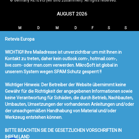
© Germany RETEVIS (wir sind zusammen). All rights reserved.
AUGUST 2026
M
D
M
D
F
S
S
1
2
Retevis Europa
3
4
5
6
7
8
9
WICHTIG!! Ihre Mailadresse ist unverzichtbar um mit Ihnen in
10
11
12
13
14
15
16
Kontakt zu treten, daher kein outlook.com-, hotmail.com-,
17
18
19
20
21
22
23
live.com- oder msn.com verwerden. Mikro$oft ist global in
24
25
26
27
28
29
30
unserem System wegen SPAM Schutz gesperrt !!
31
Wichtiger Hinweis: Der Betreiber der Website übernimmt keine
« MÄRZ
Gewähr für die Richtigkeit der angegebenen Informationen sowie
keine Verantwortung für Schäden, die durch Betrieb, Nachbauten,
Neueste Beiträge
Umbauten, Umsetzungen der vorhandenen Anleitungen und/oder
der unsachgemäßen Handhabung von Material und/oder
Ailunce HA1UV Amateurfunk
Werkzeug entstehen können.
RT95 & USB & Mag100
Radio Werbung
BITTE BEACHTEN SIE DIE GESETZLICHEN VORSCHRIFTEN IN
Retevis RT73 Mobilfunk mit DMR
IHREM LAND