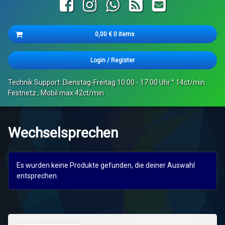
Facebook
Instagram
WhatsApp
RSS
E-mail
Cart
0,00
€
0 items
Es befinden sich keine Produkte im Warenkorb.
Login
/
Register
Technik Support: Dienstag-Freitag 10:00 - 17:00 Uhr ° 14ct/min
Festnetz ; Mobil max 42ct/min
Wechselsprechen
Es wurden keine Produkte gefunden, die deiner Auswahl
entsprechen.