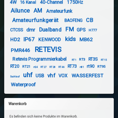
4W
40-Channel
1750Hz
16 Kanal
Ailunce
AM
Amateurfunk
Amateurfunkgerät
CB
BAOFENG
FM
Dualband
dmr
GPS
CTCSS
H777
kids
IP67
HD2
MB62
KENWOOD
RETEVIS
PMR446
Retevis Programmierkabel
RT3S
RT3
RT1
RT15
RT20
RT73
rt90
RT21
RT95
rt24
RT27
RT28
RT46
rt81
uhf
vhf
WASSERFEST
USB
VOX
Suchlauf
Waterproof
Warenkorb
Es befinden sich keine Produkte im Warenkorb.