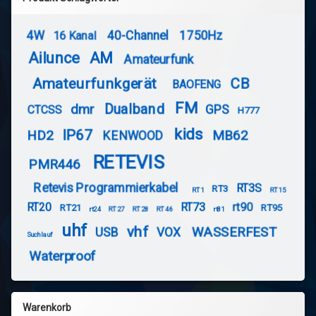
4W
40-Channel
1750Hz
16 Kanal
Ailunce
AM
Amateurfunk
Amateurfunkgerät
CB
BAOFENG
FM
Dualband
dmr
GPS
CTCSS
H777
kids
IP67
HD2
MB62
KENWOOD
RETEVIS
PMR446
Retevis Programmierkabel
RT3S
RT3
RT1
RT15
RT20
RT73
rt90
RT21
RT95
rt24
RT27
RT28
RT46
rt81
uhf
vhf
WASSERFEST
USB
VOX
Suchlauf
Waterproof
Warenkorb