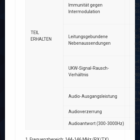
Immunität gegen
25
Intermodulation
55
12
≤-
TEIL
Leitungsgebundene
25
ERHALTEN
Nebenaussendungen
≤-
12
≥4
UKW-Signal-Rausch-
25
Verhältnis
40
12
1 
Audio-Ausgangsleistung
O
Audioverzerrung
≤
Audioantwort (300-3000Hz)
+1
1, Frequenzbereich: 144-146 MHz (RX/TX)