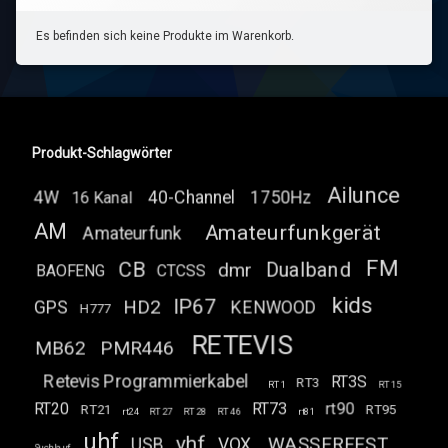
Es befinden sich keine Produkte im Warenkorb.
Produkt-Schlagwörter
Ailunce
4W
40-Channel
1750Hz
16 Kanal
AM
Amateurfunkgerät
Amateurfunk
FM
CB
Dualband
dmr
BAOFENG
CTCSS
kids
IP67
HD2
GPS
KENWOOD
H777
RETEVIS
MB62
PMR446
Retevis Programmierkabel
RT3S
RT3
RT1
RT15
RT20
RT73
rt90
RT21
RT95
rt24
RT27
RT28
RT46
rt81
uhf
vhf
WASSERFEST
USB
VOX
Suchlauf