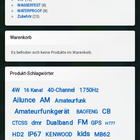
WASSERFEST
(8)
WATERPROOF
(8)
Zubehör
(23)
Warenkorb
Es befinden sich keine Produkte im Warenkorb.
Produkt-Schlagwörter
4W
40-Channel
1750Hz
16 Kanal
Ailunce
AM
Amateurfunk
Amateurfunkgerät
CB
BAOFENG
FM
Dualband
dmr
GPS
CTCSS
H777
kids
IP67
HD2
MB62
KENWOOD