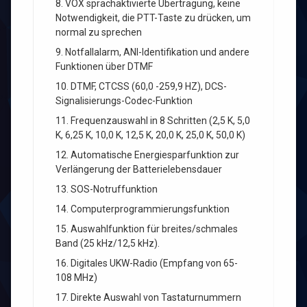
8. VOX sprachaktivierte Übertragung, keine
Notwendigkeit, die PTT-Taste zu drücken, um
normal zu sprechen
9. Notfallalarm, ANI-Identifikation und andere
Funktionen über DTMF
10. DTMF, CTCSS (60,0 -259,9 HZ), DCS-
Signalisierungs-Codec-Funktion
11. Frequenzauswahl in 8 Schritten (2,5 K, 5,0
K, 6,25 K, 10,0 K, 12,5 K, 20,0 K, 25,0 K, 50,0 K)
12. Automatische Energiesparfunktion zur
Verlängerung der Batterielebensdauer
13. SOS-Notruffunktion
14. Computerprogrammierungsfunktion
15. Auswahlfunktion für breites/schmales
Band (25 kHz/12,5 kHz).
16. Digitales UKW-Radio (Empfang von 65-
108 MHz)
17. Direkte Auswahl von Tastaturnummern