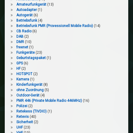
Amateurfunkgerät
(13)
Autoadapter
(1)
Autogerät
(6)
Betriebsfunk
(4)
Betriebsfunk PMR (Provessionell Mobile Radio)
(14)
CB Radio
(6)
DAB
(2)
DMR
(10)
freenet
(1)
Funkgeräte
(23)
Geburtstagspaket
(1)
GPS
(6)
HF
(2)
HOTSPOT
(2)
Kamera
(1)
Kinderfunkgerät
(8)
ohne Zuordnung
(5)
Outdoor-Gerät
(4)
PMR 446 (Private Mobile Radio 446MHz)
(16)
Polizei
(2)
Retekess (TIVDIO)
(1)
Retevis
(40)
Sicherheit
(2)
UHF
(23)
VHF
(15)