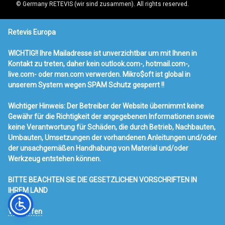
© Germany RETEVIS (wir sind zusammen). All rights reserved.
AUGUST 2026
Retevis Europa
M
D
M
D
F
S
S
WICHTIG!! Ihre Mailadresse ist unverzichtbar um mit Ihnen in
Kontakt zu treten, daher kein outlook.com-, hotmail.com-,
1
2
live.com- oder msn.com verwerden. Mikro$oft ist global in
3
4
5
6
7
8
9
unserem System wegen SPAM Schutz gesperrt !!
10
11
12
13
14
15
16
17
18
19
20
21
22
23
Wichtiger Hinweis: Der Betreiber der Website übernimmt keine
24
25
26
27
28
29
30
Gewähr für die Richtigkeit der angegebenen Informationen sowie
31
keine Verantwortung für Schäden, die durch Betrieb, Nachbauten,
Umbauten, Umsetzungen der vorhandenen Anleitungen und/oder
« MÄRZ
der unsachgemäßen Handhabung von Material und/oder
Werkzeug entstehen können.
Neueste Beiträge
BITTE BEACHTEN SIE DIE GESETZLICHEN VORSCHRIFTEN IN
Ailunce HA1UV Amateurfunk
IHREM LAND
RT95 & USB & Mag100
Verwerfen
Radio Werbung
Retevis RT73 Mobilfunk mit DMR