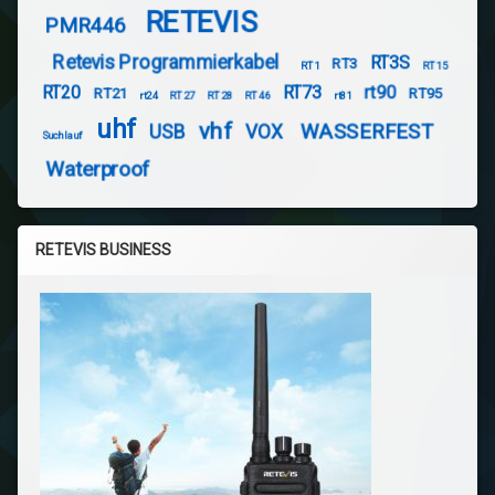
RETEVIS
PMR446
Retevis Programmierkabel
RT3S
RT3
RT1
RT15
RT20
RT73
rt90
RT21
RT95
rt24
RT27
RT28
RT46
rt81
uhf
vhf
WASSERFEST
USB
VOX
Suchlauf
Waterproof
RETEVIS BUSINESS