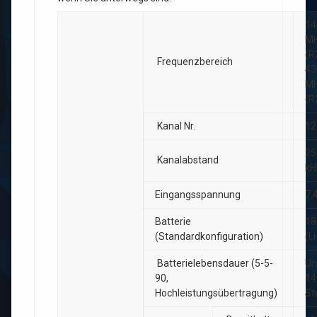
14
M
(R
Frequenzbereich
43
M
(R
Kanal Nr.
12
25
Kanalabstand
kH
Eingangsspannung
7,
Batterie
18
(Standardkonfiguration)
(Li
Batterielebensdauer (5-5-
Un
90,
14
Hochleistungsübertragung)
St