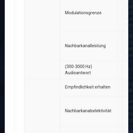
±5
be
Modulationsgrenze
±2
be
kH
70
25
Nachbarkanalleistung
dB
kH
(300-3000 Hz)
+1
Audioantwort
0,
Empfindlichkeit erhalten
dB
≥6
25
Nachbarkanalselektivität
55
12
≥6