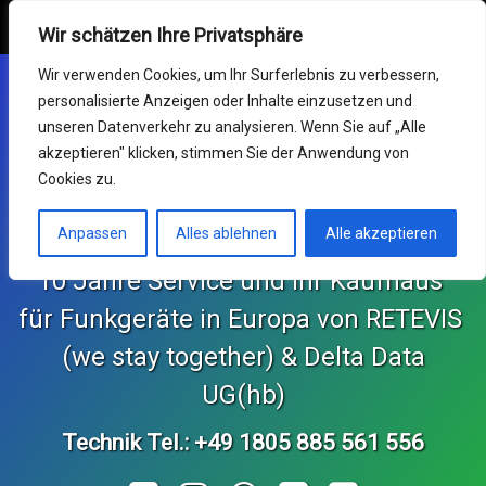
Retevis Online Shop
MENU
Wir schätzen Ihre Privatsphäre
Skip
Mein Konto
Wir verwenden Cookies, um Ihr Surferlebnis zu verbessern,
to
personalisierte Anzeigen oder Inhalte einzusetzen und
content
Funkgeräte
unseren Datenverkehr zu analysieren. Wenn Sie auf „Alle
akzeptieren" klicken, stimmen Sie der Anwendung von
Germany RETEVIS (wir
Service & RMA
Cookies zu.
sind zusammen)
Impressum
Anpassen
Alles ablehnen
Alle akzeptieren
10 Jahre Service und Ihr Kaufhaus 
Support Center
für Funkgeräte in Europa von RETEVIS 
KONTAKT und Bestellungen
 (we stay together) & Delta Data 
Retekess Online Shop
UG(hb)
Technik Tel.: +49 1805 885 561 556
SvBony Online Shop
Tel: