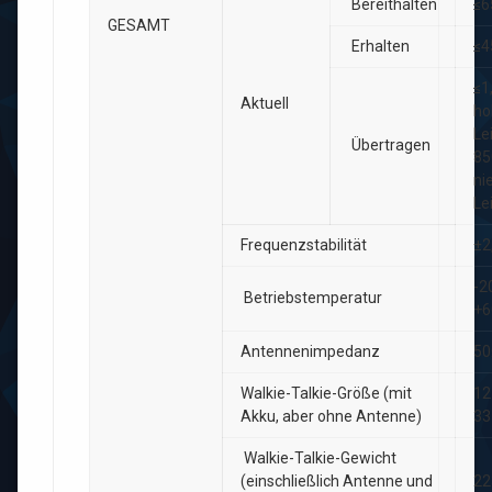
Bereithalten
≤
GESAMT
Erhalten
≤
≤1
Aktuell
ho
Le
Übertragen
85
ni
Le
Frequenzstabilität
±2
-2
Betriebstemperatur
+
Antennenimpedanz
50
Walkie-Talkie-Größe (mit
12
Akku, aber ohne Antenne)
3
Walkie-Talkie-Gewicht
(einschließlich Antenne und
22