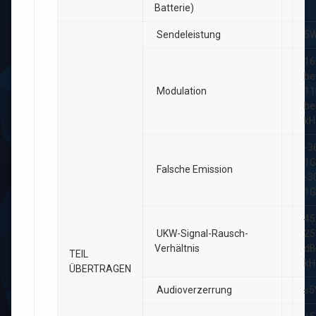
Batterie)
Sendeleistung
5
16
be
Modulation
11
be
kH
-
1
Falsche Emission
-
1G
45
UKW-Signal-Rausch-
25
Verhältnis
dB
TEIL
kH
ÜBERTRAGEN
Audioverzerrung
≤