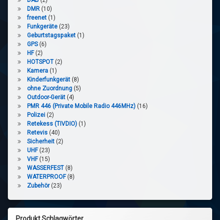
DMR
(10)
freenet
(1)
Funkgeräte
(23)
Geburtstagspaket
(1)
GPS
(6)
HF
(2)
HOTSPOT
(2)
Kamera
(1)
Kinderfunkgerät
(8)
ohne Zuordnung
(5)
Outdoor-Gerät
(4)
PMR 446 (Private Mobile Radio 446MHz)
(16)
Polizei
(2)
Retekess (TIVDIO)
(1)
Retevis
(40)
Sicherheit
(2)
UHF
(23)
VHF
(15)
WASSERFEST
(8)
WATERPROOF
(8)
Zubehör
(23)
Produkt Schlagwörter