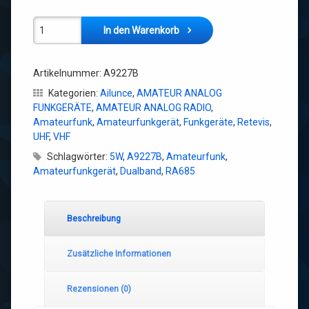
RA685 5W Dualband-Funkgeräte Amateurfunkgerät A9227B 
In den Warenkorb
Artikelnummer:
A9227B
Kategorien:
Ailunce
,
AMATEUR ANALOG
FUNKGERÄTE
,
AMATEUR ANALOG RADIO
,
Amateurfunk
,
Amateurfunkgerät
,
Funkgeräte
,
Retevis
,
UHF
,
VHF
Schlagwörter:
5W
,
A9227B
,
Amateurfunk
,
Amateurfunkgerät
,
Dualband
,
RA685
Beschreibung
Zusätzliche Informationen
Rezensionen (0)