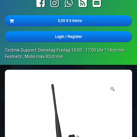
Facebook
Instagram
WhatsApp
RSS
E-mail
Cart
0,00
€
0 items
Es befinden sich keine Produkte im Warenkorb.
Login
/
Register
Technik Support: Dienstag-Freitag 10:00 - 17:00 Uhr ° 14ct/min
Festnetz ; Mobil max 42ct/min