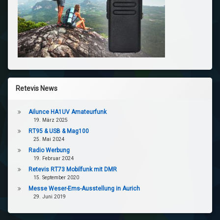
Retevis News
Ailunce HA1UV Amateurfunk
19. März 2025
RT95 & USB & Mag100
25. Mai 2024
Radio Werbung
19. Februar 2024
Retevis RT73 Mobilfunk mit DMR
15. September 2020
Messe Weser-Ems-Ausstellung in Aurich
29. Juni 2019