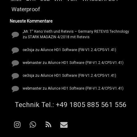
Waterproof
Neueste Kommentare
„Mr. T“ Keno Veith und Retevis – Germany RETEVIS Technology
zu
STARK MAGAZIN 4/2018 mit Retevis
oe3sja
zu
Ailunce HD1 Software (FW-V1.2.4/CPS-V1.41)
webmaster
zu
Ailunce HD1 Software (FW-V1.2.4/CPS-V1.41)
oe3sja
zu
Ailunce HD1 Software (FW-V1.2.4/CPS-V1.41)
webmaster
zu
Ailunce HD1 Software (FW-V1.2.4/CPS-V1.41)
Tel:
Technik Tel.: +49 1805 885 561 556
Instagram
WhatsApp
RSS
E-mail