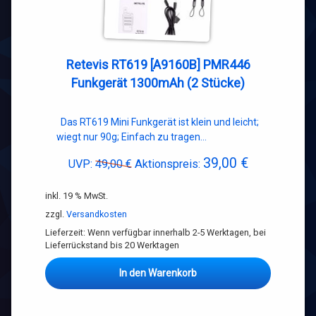
Retevis RT619 [A9160B] PMR446
Funkgerät 1300mAh (2 Stücke)
Das RT619 Mini Funkgerät ist klein und leicht;
wiegt nur 90g; Einfach zu tragen…
39,00
€
Ursprünglicher
Aktueller
UVP:
49,00
€
Aktionspreis:
Preis
Preis
inkl. 19 % MwSt.
war:
ist:
49,00 €
39,00 €.
zzgl.
Versandkosten
Lieferzeit:
Wenn verfügbar innerhalb 2-5 Werktagen, bei
Lieferrückstand bis 20 Werktagen
In den Warenkorb