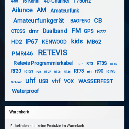
4W
40-Channel
1750Hz
16 Kanal
Ailunce
AM
Amateurfunk
Amateurfunkgerät
CB
BAOFENG
FM
Dualband
dmr
GPS
CTCSS
H777
kids
IP67
HD2
MB62
KENWOOD
RETEVIS
PMR446
Retevis Programmierkabel
RT3S
RT3
RT1
RT15
RT20
RT73
rt90
RT21
RT95
rt24
RT27
RT28
RT46
rt81
uhf
vhf
WASSERFEST
USB
VOX
Suchlauf
Waterproof
Warenkorb
Es befinden sich keine Produkte im Warenkorb.