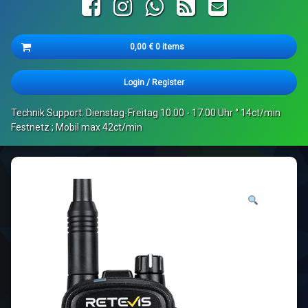
Facebook
Instagram
WhatsApp
RSS
E-mail
Cart
0,00
€
0 items
Es befinden sich keine Produkte im Warenkorb.
Login
/
Register
Technik Support: Dienstag-Freitag 10:00 - 17:00 Uhr ° 14ct/min
Festnetz ; Mobil max 42ct/min