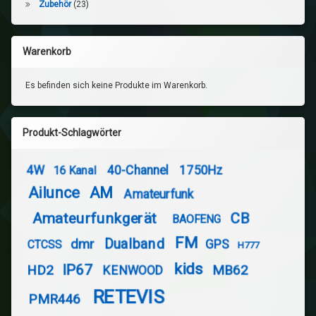
Zubehör
(23)
Warenkorb
Es befinden sich keine Produkte im Warenkorb.
Produkt-Schlagwörter
4W
40-Channel
1750Hz
16 Kanal
Ailunce
AM
Amateurfunk
Amateurfunkgerät
CB
BAOFENG
FM
Dualband
dmr
GPS
CTCSS
H777
kids
IP67
HD2
MB62
KENWOOD
RETEVIS
PMR446