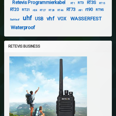
Retevis Programmierkabel
RT3S
RT3
RT1
RT15
RT20
RT73
rt90
RT21
RT95
rt24
RT27
RT28
RT46
rt81
uhf
vhf
WASSERFEST
USB
VOX
Suchlauf
Waterproof
RETEVIS BUSINESS