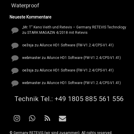
Waterproof
Neueste Kommentare
„Mr. T“ Keno Veith und Retevis – Germany RETEVIS Technology
zu
STARK MAGAZIN 4/2018 mit Retevis
oe3sja
zu
Ailunce HD1 Software (FW-V1.2.4/CPS-V1.41)
webmaster
zu
Ailunce HD1 Software (FW-V1.2.4/CPS-V1.41)
oe3sja
zu
Ailunce HD1 Software (FW-V1.2.4/CPS-V1.41)
webmaster
zu
Ailunce HD1 Software (FW-V1.2.4/CPS-V1.41)
Tel:
Technik Tel.: +49 1805 885 561 556
Instagram
WhatsApp
RSS
E-mail
© Germany RETEVIS (wir sind zusammen). All rights reserved.