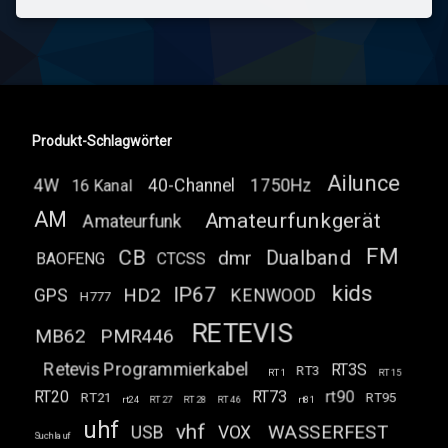
Produkt-Schlagwörter
Ailunce
4W
40-Channel
1750Hz
16 Kanal
AM
Amateurfunkgerät
Amateurfunk
FM
CB
Dualband
dmr
BAOFENG
CTCSS
kids
IP67
HD2
GPS
KENWOOD
H777
RETEVIS
MB62
PMR446
Retevis Programmierkabel
RT3S
RT3
RT1
RT15
RT20
RT73
rt90
RT21
RT95
rt24
RT27
RT28
RT46
rt81
uhf
vhf
WASSERFEST
USB
VOX
Suchlauf