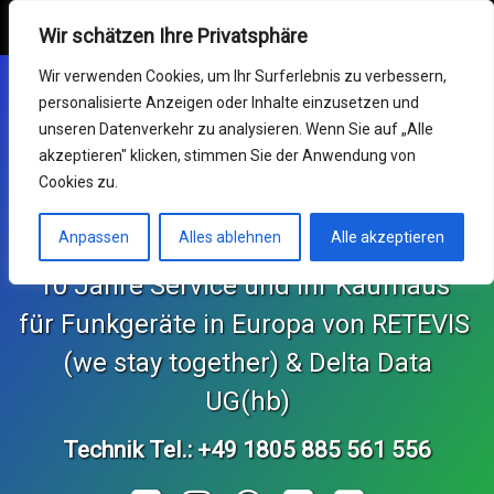
Retevis Online Shop
MENU
Wir schätzen Ihre Privatsphäre
Skip
Mein Konto
Wir verwenden Cookies, um Ihr Surferlebnis zu verbessern,
to
personalisierte Anzeigen oder Inhalte einzusetzen und
content
Funkgeräte
unseren Datenverkehr zu analysieren. Wenn Sie auf „Alle
akzeptieren" klicken, stimmen Sie der Anwendung von
Germany RETEVIS (wir
Service & RMA
Cookies zu.
sind zusammen)
Impressum
Anpassen
Alles ablehnen
Alle akzeptieren
10 Jahre Service und Ihr Kaufhaus 
Support Center
für Funkgeräte in Europa von RETEVIS 
KONTAKT und Bestellungen
 (we stay together) & Delta Data 
Retekess Online Shop
UG(hb)
Technik Tel.: +49 1805 885 561 556
SvBony Online Shop
Tel: