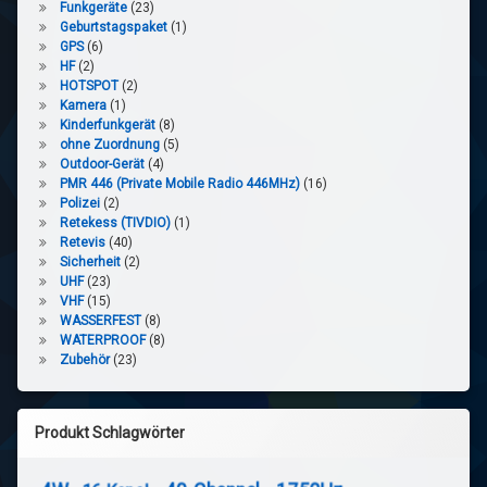
Funkgeräte
(23)
Geburtstagspaket
(1)
GPS
(6)
HF
(2)
HOTSPOT
(2)
Kamera
(1)
Kinderfunkgerät
(8)
ohne Zuordnung
(5)
Outdoor-Gerät
(4)
PMR 446 (Private Mobile Radio 446MHz)
(16)
Polizei
(2)
Retekess (TIVDIO)
(1)
Retevis
(40)
Sicherheit
(2)
UHF
(23)
VHF
(15)
WASSERFEST
(8)
WATERPROOF
(8)
Zubehör
(23)
Produkt Schlagwörter