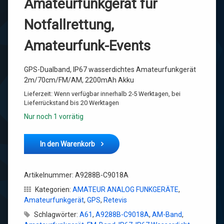
Amateurfunkgerät für
Notfallrettung,
Amateurfunk-Events
GPS-Dualband, IP67 wasserdichtes Amateurfunkgerät
2m/70cm/FM/AM, 2200mAh Akku
Lieferzeit:
Wenn verfügbar innerhalb 2-5 Werktagen, bei
Lieferrückstand bis 20 Werktagen
Nur noch 1 vorrätig
Retevis A61 [A9288B-C9018A] Amateurfunkgerät mit GPS Me
In den Warenkorb
Artikelnummer:
A9288B-C9018A
Kategorien:
AMATEUR ANALOG FUNKGERÄTE
,
Amateurfunkgerät
,
GPS
,
Retevis
Schlagwörter:
A61
,
A9288B-C9018A
,
AM-Band
,