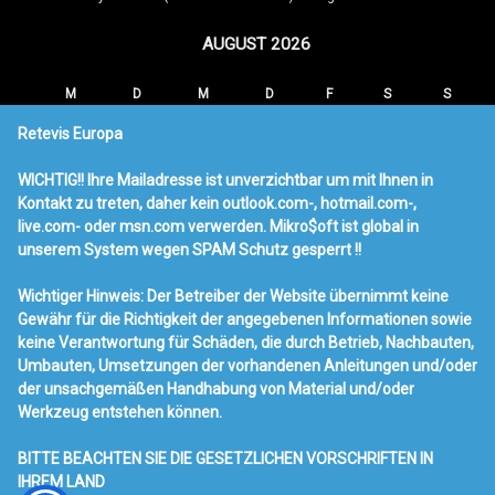
AUGUST 2026
M
D
M
D
F
S
S
1
2
Retevis Europa
3
4
5
6
7
8
9
WICHTIG!! Ihre Mailadresse ist unverzichtbar um mit Ihnen in
10
11
12
13
14
15
16
Kontakt zu treten, daher kein outlook.com-, hotmail.com-,
17
18
19
20
21
22
23
live.com- oder msn.com verwerden. Mikro$oft ist global in
24
25
26
27
28
29
30
unserem System wegen SPAM Schutz gesperrt !!
31
Wichtiger Hinweis: Der Betreiber der Website übernimmt keine
« MÄRZ
Gewähr für die Richtigkeit der angegebenen Informationen sowie
keine Verantwortung für Schäden, die durch Betrieb, Nachbauten,
Neueste Beiträge
Umbauten, Umsetzungen der vorhandenen Anleitungen und/oder
der unsachgemäßen Handhabung von Material und/oder
Ailunce HA1UV Amateurfunk
Werkzeug entstehen können.
RT95 & USB & Mag100
Radio Werbung
BITTE BEACHTEN SIE DIE GESETZLICHEN VORSCHRIFTEN IN
Retevis RT73 Mobilfunk mit DMR
IHREM LAND