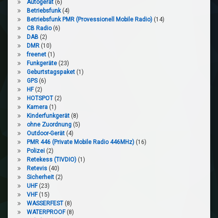
Autogerät
(6)
Betriebsfunk
(4)
Betriebsfunk PMR (Provessionell Mobile Radio)
(14)
CB Radio
(6)
DAB
(2)
DMR
(10)
freenet
(1)
Funkgeräte
(23)
Geburtstagspaket
(1)
GPS
(6)
HF
(2)
HOTSPOT
(2)
Kamera
(1)
Kinderfunkgerät
(8)
ohne Zuordnung
(5)
Outdoor-Gerät
(4)
PMR 446 (Private Mobile Radio 446MHz)
(16)
Polizei
(2)
Retekess (TIVDIO)
(1)
Retevis
(40)
Sicherheit
(2)
UHF
(23)
VHF
(15)
WASSERFEST
(8)
WATERPROOF
(8)