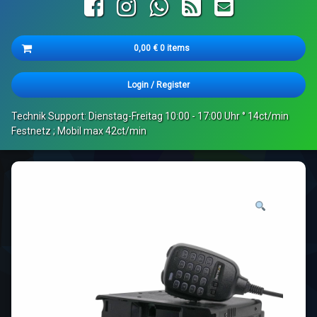
Facebook
Instagram
WhatsApp
RSS
E-mail
Cart
0,00
€
0 items
Es befinden sich keine Produkte im Warenkorb.
Login
/
Register
Technik Support: Dienstag-Freitag 10:00 - 17:00 Uhr ° 14ct/min
Festnetz ; Mobil max 42ct/min