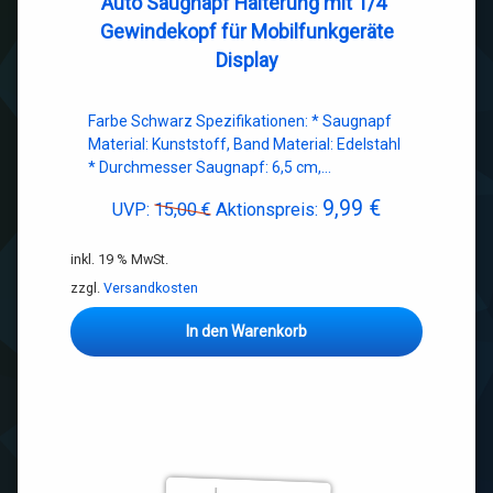
Auto Saugnapf Halterung mit 1/4″
Gewindekopf für Mobilfunkgeräte
Display
Farbe Schwarz Spezifikationen: * Saugnapf
Material: Kunststoff, Band Material: Edelstahl
* Durchmesser Saugnapf: 6,5 cm,…
9,99
€
Ursprünglicher
Aktueller
UVP:
15,00
€
Aktionspreis:
Preis
Preis
inkl. 19 % MwSt.
war:
ist:
15,00 €
9,99 €.
zzgl.
Versandkosten
In den Warenkorb