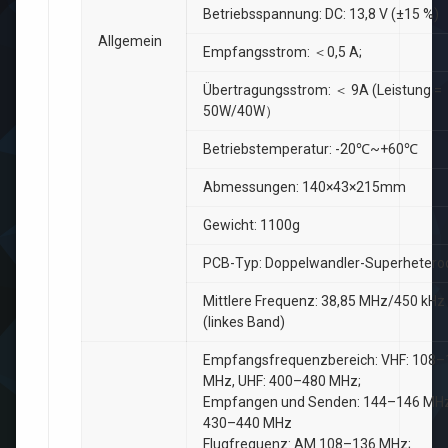
Betriebsspannung: DC: 13,8 V (±15 %)
Allgemein
Empfangsstrom: ＜0,5 A;
Übertragungsstrom: ＜ 9A (Leistung =
50W/40W）
Betriebstemperatur: -20℃~+60℃
Abmessungen: 140×43×215mm
Gewicht: 1100g
PCB-Typ: Doppelwandler-Superhetero
Mittlere Frequenz: 38,85 MHz/450 kHz
(linkes Band)
Empfangsfrequenzbereich: VHF: 108–
MHz, UHF: 400–480 MHz;
Empfangen und Senden: 144–146 MHz
430–440 MHz
Flugfrequenz: AM 108–136 MHz;