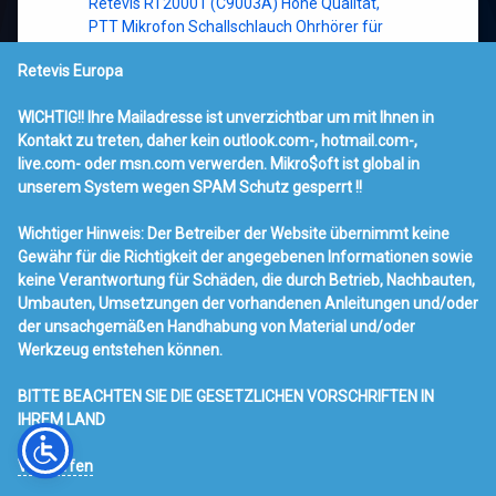
Retevis RT20001 (C9003A) Hohe Qualität,
PTT Mikrofon Schallschlauch Ohrhörer für
RETEVIS KENWOOD BAOFENG BF-888s HYT…
Retevis Europa
9,95
€
WICHTIG!! Ihre Mailadresse ist unverzichtbar um mit Ihnen in
Kontakt zu treten, daher kein outlook.com-, hotmail.com-,
inkl. 19 % MwSt.
live.com- oder msn.com verwerden. Mikro$oft ist global in
zzgl.
Versandkosten
unserem System wegen SPAM Schutz gesperrt !!
Lieferzeit:
Wenn verfügbar innerhalb 2-5 Werktagen, bei
Lieferrückstand bis 20 Werktagen
Wichtiger Hinweis: Der Betreiber der Website übernimmt keine
Gewähr für die Richtigkeit der angegebenen Informationen sowie
In den Warenkorb
keine Verantwortung für Schäden, die durch Betrieb, Nachbauten,
Umbauten, Umsetzungen der vorhandenen Anleitungen und/oder
der unsachgemäßen Handhabung von Material und/oder
Werkzeug entstehen können.
BITTE BEACHTEN SIE DIE GESETZLICHEN VORSCHRIFTEN IN
IHREM LAND
Verwerfen