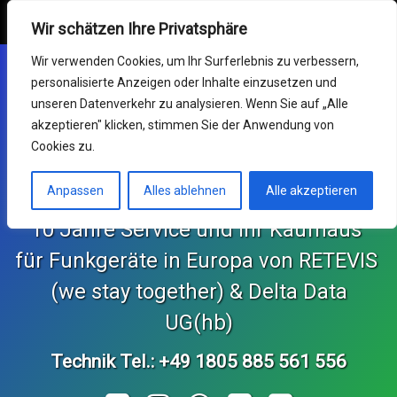
Retevis Online Shop
MENU
Wir schätzen Ihre Privatsphäre
Skip
Mein Konto
Wir verwenden Cookies, um Ihr Surferlebnis zu verbessern,
to
personalisierte Anzeigen oder Inhalte einzusetzen und
content
Funkgeräte
unseren Datenverkehr zu analysieren. Wenn Sie auf „Alle
akzeptieren" klicken, stimmen Sie der Anwendung von
Germany RETEVIS (wir
Service & RMA
Cookies zu.
sind zusammen)
Impressum
Anpassen
Alles ablehnen
Alle akzeptieren
10 Jahre Service und Ihr Kaufhaus 
Support Center
für Funkgeräte in Europa von RETEVIS 
KONTAKT und Bestellungen
 (we stay together) & Delta Data 
Retekess Online Shop
UG(hb)
Technik Tel.: +49 1805 885 561 556
SvBony Online Shop
Tel: