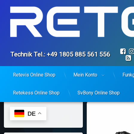
Fa
Tel:
Technik Tel.: +49 1805 885 561 556
Retevis Online Shop
Mein Konto
Funk
Retekess Online Shop
SvBony Online Shop
Skip
to
content
DE