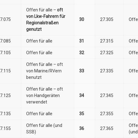
Offen für alle –
oft
von Lkw-Fahrern für
7.075
30
27.305
Offe
Regionalstraßen
genutzt
7.085
Offen für alle
31
27.315
Offe
7.105
Offen für alle
32
27.325
Offe
Offen für alle – oft
7.115
von Marine/RVern
33
27.335
Offe
benutzt
Offen für alle – oft
7.125
von Handgeräten
34
27.345
Offe
verwendet
7.135
Offen für alle
35
27.355
Offe
Offen für alle (und
Offe
7.155
36
27.365
SSB)
(und