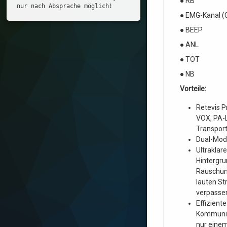
● RB
nur nach Absprache möglich!
● EMG-Kanal 
● BEEP
● ANL
● TOT
● NB
Vorteile:
Retevis P
VOX, PA-L
Transport
Dual-Mod
Ultraklar
Hintergru
Rauschunt
lauten St
verpasse
Effizient
Kommunik
nur einem