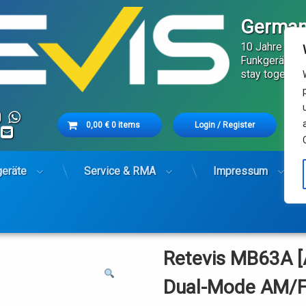
German
10 Jahre Serv
Funkgeräte in
stay together
cebook
Instagram
WhatsApp
Cart
Tech
0,00
€
0 items
Login
/
Register
RSS
E-mail
Fest
Es befinden sich keine Produkte im Warenkorb.
geräte
Service & RMA
Impressum
Retevis MB63A 
Dual-Mode AM/