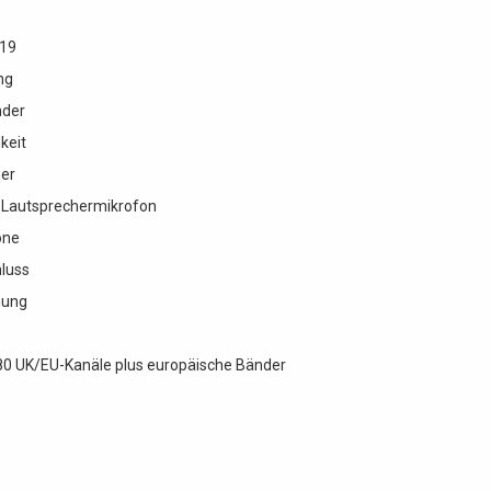
/19
ng
nder
gkeit
er
Lautsprechermikrofon
öne
luss
nung
0 UK/EU-Kanäle plus europäische Bänder