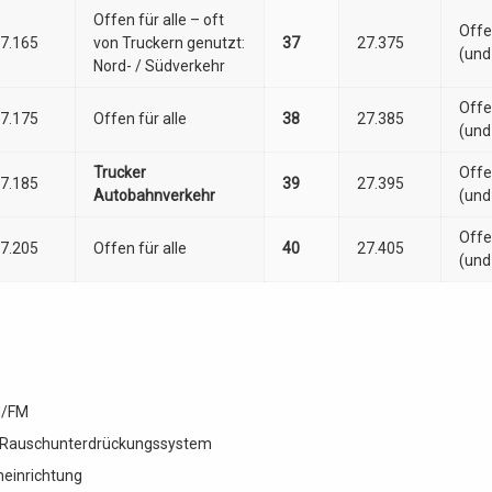
Offen für alle – oft
Offe
7.165
von Truckern genutzt:
37
27.375
(und
Nord- / Südverkehr
Offe
7.175
Offen für alle
38
27.385
(und
Trucker
Offe
7.185
39
27.395
Autobahnverkehr
(und
Offe
7.205
Offen für alle
40
27.405
(und
M/FM
Rauschunterdrückungssystem
heinrichtung