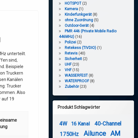
HOTSPOT
(2)
Kamera
(1)
Kinderfunkgerät
(8)
ohne Zuordnung
(5)
Outdoor-Gerät
(4)
PMR 446 (Private Mobile Radio
446MHz)
(16)
M
Polizei
(2)
Retekess (TIVDIO)
(1)
z unterteilt.
Retevis
(40)
Sicherheit
(2)
ffen sind,
UHF
(23)
nd. Beispiele
VHF
(15)
von Truckern
WASSERFEST
(8)
sen Kanälen
WATERPROOF
(8)
ng: Trucker
Zubehör
(23)
lkommen. Also
r auf 19
Produkt Schlagwörter
einsame
4W
40-Channel
16 Kanal
zung
Ailunce
AM
1750Hz