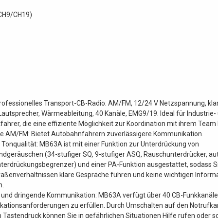
(CH9/CH19)
rofessionelles Transport-CB-Radio: AM/FM, 12/24 V Netzspannung, klar
autsprecher, Wärmeableitung, 40 Kanäle, EMG9/19. Ideal für Industrie-
fahrer, die eine effiziente Möglichkeit zur Koordination mit ihrem Team
e AM/FM: Bietet Autobahnfahrern zuverlässigere Kommunikation.
e Tonqualität: MB63A ist mit einer Funktion zur Unterdrückung von
ndgeräuschen (34-stufiger SQ, 9-stufiger ASQ, Rauschunterdrücker, a
erdrückungsbegrenzer) und einer PA-Funktion ausgestattet, sodass Si
raßenverhältnissen klare Gespräche führen und keine wichtigen Inform
n.
e und dringende Kommunikation: MB63A verfügt über 40 CB-Funkkanäle
ationsanforderungen zu erfüllen. Durch Umschalten auf den Notrufkan
 Tastendruck können Sie in gefährlichen Situationen Hilfe rufen oder sc