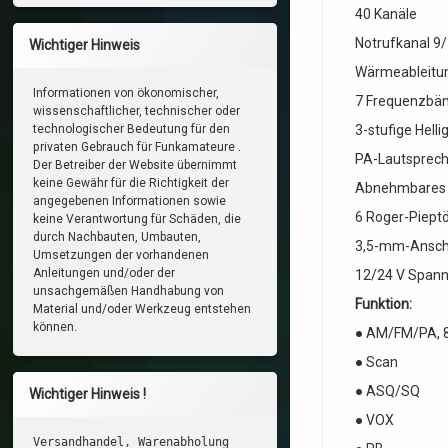
40 Kanäle
Notrufkanal 9
Wichtiger Hinweis
Wärmeableitu
Informationen von ökonomischer,
7 Frequenzbä
wissenschaftlicher, technischer oder
3-stufige Helli
technologischer Bedeutung für den
privaten Gebrauch für Funkamateure .
PA-Lautsprech
Der Betreiber der Website übernimmt
keine Gewähr für die Richtigkeit der
Abnehmbares 
angegebenen Informationen sowie
6 Roger-Piept
keine Verantwortung für Schäden, die
durch Nachbauten, Umbauten,
3,5-mm-Ansch
Umsetzungen der vorhandenen
Anleitungen und/oder der
12/24 V Span
unsachgemäßen Handhabung von
Funktion:
Material und/oder Werkzeug entstehen
können.
● AM/FM/PA, 8
● Scan
● ASQ/SQ
Wichtiger Hinweis !
● VOX
Versandhandel, Warenabholung