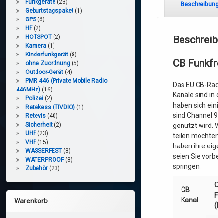
Funkgeräte
(23)
Beschreibun
Geburtstagspaket
(1)
GPS
(6)
HF
(2)
HOTSPOT
(2)
Beschrei
Kamera
(1)
Kinderfunkgerät
(8)
CB Funkfr
ohne Zuordnung
(5)
Outdoor-Gerät
(4)
PMR 446 (Private Mobile Radio
Das EU CB-Radi
446MHz)
(16)
Kanäle sind in
Polizei
(2)
haben sich ein
Retekess (TIVDIO)
(1)
sind Channel 9
Retevis
(40)
Sicherheit
(2)
genutzt wird.
UHF
(23)
teilen möchten
VHF
(15)
haben ihre eig
WASSERFEST
(8)
seien Sie vorb
WATERPROOF
(8)
springen.
Zubehör
(23)
CB
F
Kanal
Warenkorb
(