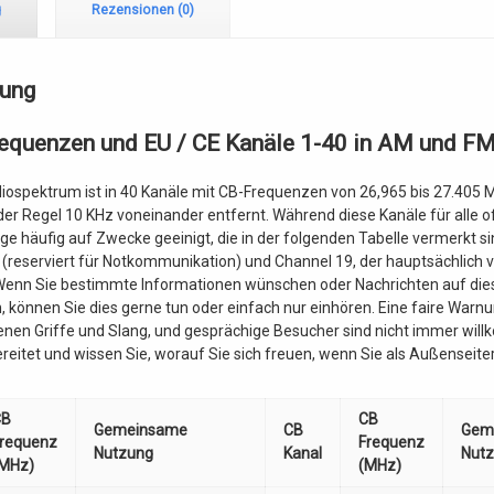
g
Rezensionen (0)
bung
equenzen und EU / CE Kanäle 1-40 in AM und F
ospektrum ist in 40 Kanäle mit CB-Frequenzen von 26,965 bis 27.405 MH
 der Regel 10 KHz voneinander entfernt. Während diese Kanäle für alle o
ige häufig auf Zwecke geeinigt, die in der folgenden Tabelle vermerkt si
 (reserviert für Notkommunikation) und Channel 19, der hauptsächlich 
 Wenn Sie bestimmte Informationen wünschen oder Nachrichten auf die
, können Sie dies gerne tun oder einfach nur einhören. Eine faire Warnu
enen Griffe und Slang, und gesprächige Besucher sind nicht immer wil
ereitet und wissen Sie, worauf Sie sich freuen, wenn Sie als Außenseite
CB
CB
Gemeinsame
CB
Gem
requenz
Frequenz
Nutzung
Kanal
Nut
MHz)
(MHz)