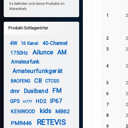
Es befinden sich keine Produkte im
Warenkorb.
1
2
Produkt-Schlagwörter
2
2
4W
40-Channel
16 Kanal
3
2
Ailunce
AM
1750Hz
Amateurfunk
4
2
Amateurfunkgerät
CB
BAOFENG
CTCSS
5
2
FM
Dualband
dmr
6
2
IP67
HD2
GPS
H777
7
2
kids
MB62
KENWOOD
8
2
RETEVIS
PMR446
9
2