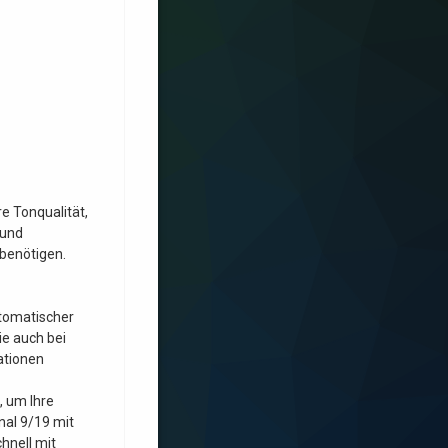
e Tonqualität,
 und
 benötigen.
utomatischer
e auch bei
ationen
, um Ihre
al 9/19 mit
hnell mit