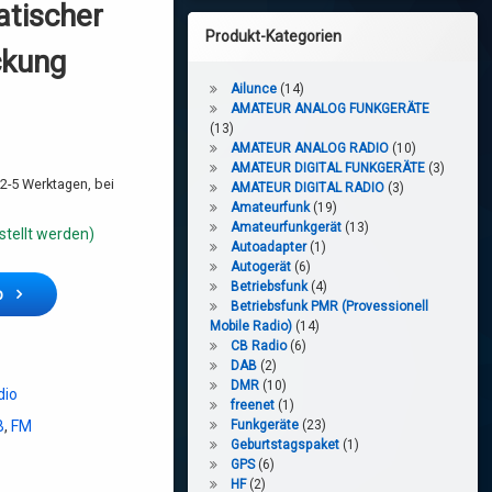
atischer
Produkt-Kategorien
ckung
Ailunce
(14)
AMATEUR ANALOG FUNKGERÄTE
(13)
AMATEUR ANALOG RADIO
(10)
AMATEUR DIGITAL FUNKGERÄTE
(3)
2-5 Werktagen, bei
AMATEUR DIGITAL RADIO
(3)
Amateurfunk
(19)
Amateurfunkgerät
(13)
stellt werden)
Autoadapter
(1)
Autogerät
(6)
ode AM/FM CB-Radio mit automatischer Rauschunterdrückung Menge
Betriebsfunk
(4)
b
Betriebsfunk PMR (Provessionell
Mobile Radio)
(14)
CB Radio
(6)
DAB
(2)
DMR
(10)
dio
freenet
(1)
B
,
FM
Funkgeräte
(23)
Geburtstagspaket
(1)
GPS
(6)
HF
(2)