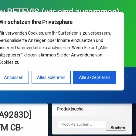
y RETEVIS (wir sind zusammen)
ice und Ihr Kaufhaus für 
Wir schätzen Ihre Privatsphäre
 Europa von RETEVIS  (we 
) & Delta Data UG(hb)
Wir verwenden Cookies, um Ihr Surferlebnis zu verbessern,
personalisierte Anzeigen oder Inhalte einzusetzen und
unseren Datenverkehr zu analysieren. Wenn Sie auf „Alle
nik Support: Dienstag-Freitag 10:00 - 17:00 Uhr ° 14ct/min
akzeptieren" klicken, stimmen Sie der Anwendung von
netz ; Mobil max 42ct/min
Cookies zu.
Support Center
KONTAKT und Bestellungen
Anpassen
Alles ablehnen
Alle akzeptieren
Produktsuche
[A9283D]
Suchen nach:
FM CB-
Suchen