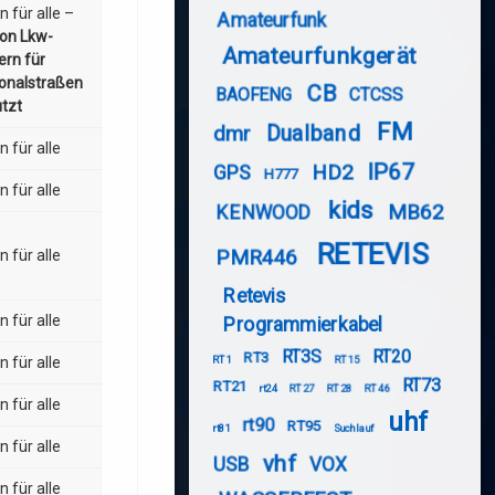
n für alle –
Amateurfunk
von Lkw-
Amateurfunkgerät
ern für
onalstraßen
CB
BAOFENG
CTCSS
tzt
FM
Dualband
dmr
n für alle
IP67
HD2
GPS
H777
n für alle
kids
MB62
KENWOOD
RETEVIS
PMR446
n für alle
Retevis
n für alle
Programmierkabel
RT3S
RT20
RT3
RT1
RT15
n für alle
RT73
RT21
rt24
RT27
RT28
RT46
n für alle
uhf
rt90
RT95
rt81
Suchlauf
n für alle
vhf
USB
VOX
n für alle