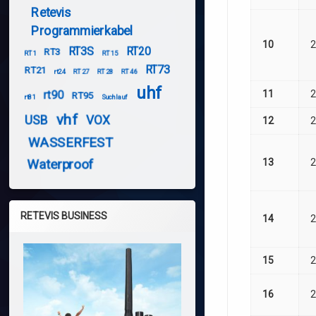
Retevis
Programmierkabel
10
2
RT3S
RT20
RT3
RT1
RT15
RT73
RT21
rt24
RT27
RT28
RT46
uhf
11
2
rt90
RT95
rt81
Suchlauf
vhf
USB
VOX
12
2
WASSERFEST
Waterproof
13
2
RETEVIS BUSINESS
14
2
15
2
16
2