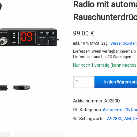
Radio mit autom
Rauschunterdrü
99,00
€
inkl. 19 % MwSt.
zzgl.
Versandkosten
Lieferzeit:
Wenn verfügbar innerhalb 
Lieferrückstand bis 20 Werktagen
Nur noch 1 vorrätig (kann nachbe
Retevis MB63A [A9283D] Dual-M
In den Warenkor
Artikelnummer:
A9283D
Kategorien:
Autogerät
,
CB Ra
Schlagwörter:
A9283D
,
AM
,
C