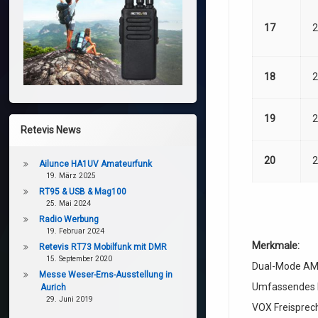
17
2
18
2
19
2
Retevis News
20
2
Ailunce HA1UV Amateurfunk
19. März 2025
RT95 & USB & Mag100
25. Mai 2024
Radio Werbung
19. Februar 2024
Merkmale:
Retevis RT73 Mobilfunk mit DMR
15. September 2020
Dual-Mode A
Messe Weser-Ems-Ausstellung in
Umfassendes 
Aurich
29. Juni 2019
VOX Freisprec