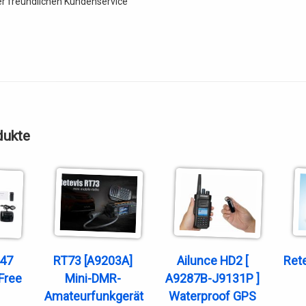
r freundlichen Kundenservice
dukte
647
RT73 [A9203A]
Ailunce HD2 [
Ret
Free
Mini-DMR-
A9287B-J9131P ]
Amateurfunkgerät
Waterproof GPS