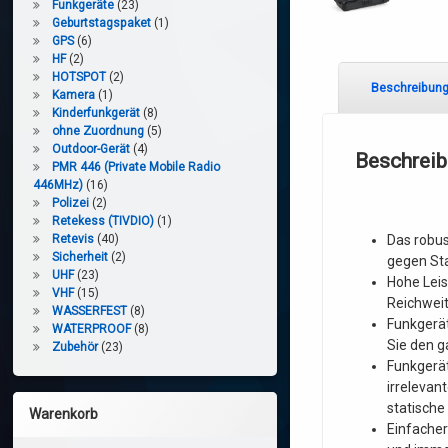
Funkgeräte
(23)
Geburtstagspaket
(1)
GPS
(6)
HF
(2)
HOTSPOT
(2)
Beschreibun
Kamera
(1)
Kinderfunkgerät
(8)
ohne Zuordnung
(5)
Outdoor-Gerät
(4)
Beschrei
PMR 446 (Private Mobile Radio
446MHz)
(16)
Polizei
(2)
Retekess (TIVDIO)
(1)
Das robus
Retevis
(40)
Sicherheit
(2)
gegen St
UHF
(23)
Hohe Leis
VHF
(15)
Reichwei
WASSERFEST
(8)
Funkgerät
WATERPROOF
(8)
Sie den g
Zubehör
(23)
Funkgerät
irrelevan
statisch
Warenkorb
Einfacher