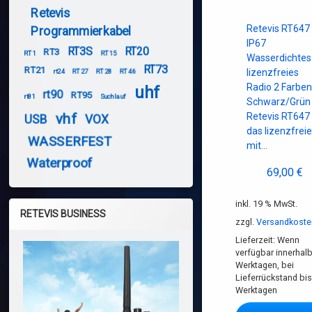
Retevis
Retevis RT647
Programmierkabel
IP67
RT3S
RT20
RT3
RT1
RT15
Wasserdichtes
RT73
RT21
rt24
RT27
RT28
RT46
lizenzfreies
Radio 2 Farbe
uhf
rt90
RT95
rt81
Suchlauf
Schwarz/Grün
vhf
Retevis RT647 
USB
VOX
das lizenzfrei
WASSERFEST
mit…
Waterproof
69,00
€
inkl. 19 % MwSt.
RETEVIS BUSINESS
zzgl.
Versandkoste
Lieferzeit:
Wenn
verfügbar innerhalb
Werktagen, bei
Lieferrückstand bis
Werktagen