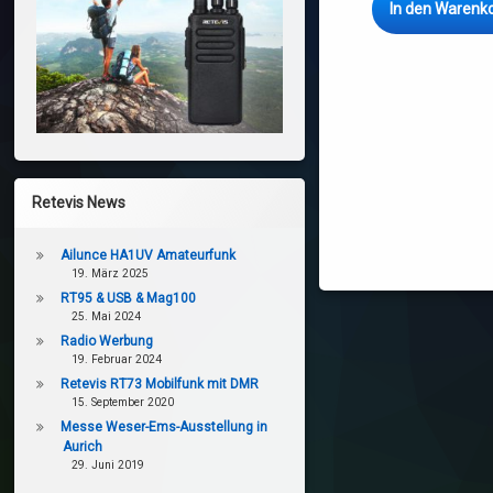
In den Warenk
Retevis News
Ailunce HA1UV Amateurfunk
19. März 2025
RT95 & USB & Mag100
25. Mai 2024
Radio Werbung
19. Februar 2024
Retevis RT73 Mobilfunk mit DMR
15. September 2020
Messe Weser-Ems-Ausstellung in
Aurich
29. Juni 2019