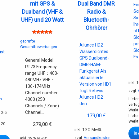
mit GPS &
Dual Band DMR
Ei
Dualband (VHF &
Radio &
Sc
Si
UHF) und 20 Watt
Bluetooth-
Ih
Ohrhörer
öf
Si
n
Bewertet
geprüfte
pr
Ailunce HD2
mit
5.00
Gesamtbewertungen
Si
Wasserdichtes
ist
von 5
Es
GPS Dualband-
e
General Model
DMR-HAM-
RT73 Frequency
Funkgerät Als
range UHF：400-
aktualisierte
480MHz VHF：
inkl. 
Version von HD1
136-174MHz
fügt Retevis
zzgl.
Channel number
Ailunce HD2
n
Liefer
4000 (250
den…
verfü
Channels / Zone)
Werkt
Channel…
 2-5
179,00
€
Liefe
Werkt
 20
279,00
€
inkl. 19 % MwSt.
In
zzgl.
Versandkosten
inkl. 19 % MwSt.