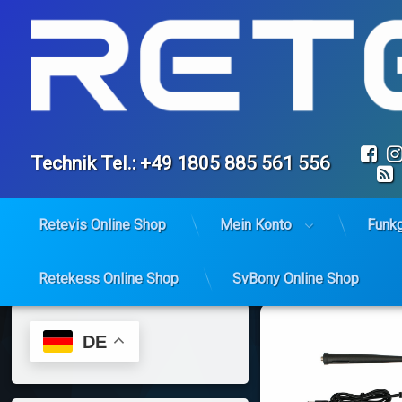
Fa
Tel:
Technik Tel.: +49 1805 885 561 556
Retevis Online Shop
Mein Konto
Funk
Retekess Online Shop
SvBony Online Shop
Skip
to
content
DE