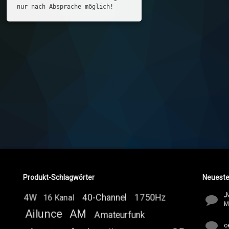
nur nach Absprache möglich!
Produkt-Schlagwörter
Neuest
„
4W
40-Channel
1750Hz
16 Kanal
M
Ailunce
AM
Amateurfunk
o