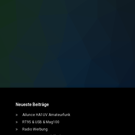
Neueste Beiträge
Ailunce HA1UV Amateurfunk
RT95 & USB & Mag100
Radio Werbung