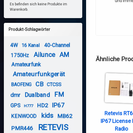
und imme
Es befinden sich keine Produkte im
Warenkorb.
Produkt-Schlagwörter
4W
40-Channel
16 Kanal
Ailunce
AM
1750Hz
Ähnliche Pro
Amateurfunk
Amateurfunkgerät
CB
BAOFENG
CTCSS
FM
Dualband
dmr
IP67
HD2
GPS
H777
Retevis RT
kids
MB62
KENWOOD
IP67 License 
RETEVIS
PMR446
Radio