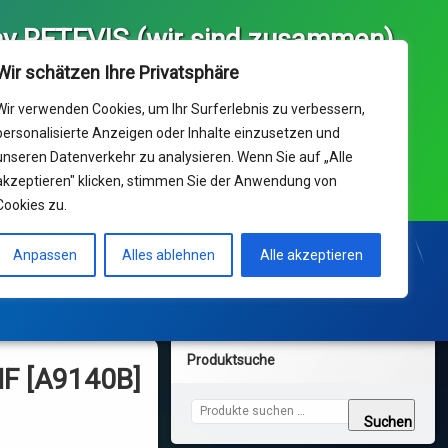
y RETEVIS (wir sind zusammen)
ice und Ihr Kaufhaus für 
Wir schätzen Ihre Privatsphäre
 Europa von RETEVIS  (we 
) & Delta Data UG(hb)
Wir verwenden Cookies, um Ihr Surferlebnis zu verbessern,
personalisierte Anzeigen oder Inhalte einzusetzen und
unseren Datenverkehr zu analysieren. Wenn Sie auf „Alle
nik Support: Dienstag-Freitag 10:00 - 17:00 Uhr ° 14ct/min
akzeptieren" klicken, stimmen Sie der Anwendung von
netz ; Mobil max 42ct/min
Cookies zu.
Support Center
KONTAKT und Bestellungen
Anpassen
Alles ablehnen
Alle akzeptieren
Produktsuche
HF [A9140B]
Suchen nach:
Suchen