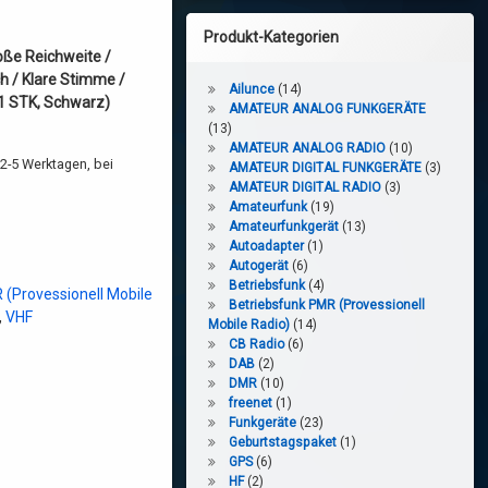
Produkt-Kategorien
oße Reichweite /
h / Klare Stimme /
Ailunce
(14)
(1 STK, Schwarz)
AMATEUR ANALOG FUNKGERÄTE
(13)
AMATEUR ANALOG RADIO
(10)
2-5 Werktagen, bei
AMATEUR DIGITAL FUNKGERÄTE
(3)
AMATEUR DIGITAL RADIO
(3)
Amateurfunk
(19)
Amateurfunkgerät
(13)
Autoadapter
(1)
Autogerät
(6)
Betriebsfunk
(4)
 (Provessionell Mobile
Betriebsfunk PMR (Provessionell
,
VHF
Mobile Radio)
(14)
CB Radio
(6)
DAB
(2)
DMR
(10)
freenet
(1)
Funkgeräte
(23)
Geburtstagspaket
(1)
GPS
(6)
HF
(2)