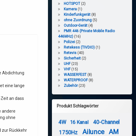
HOTSPOT
(2)
Kamera
(1)
Kinderfunkgerät
(8)
ohne Zuordnung
(5)
Outdoor-Gerät
(4)
PMR 446 (Private Mobile Radio
446MHz)
(16)
Polizei
(2)
Retekess (TIVDIO)
(1)
Retevis
(40)
Sicherheit
(2)
UHF
(23)
VHF
(15)
ie Abdichtung
WASSERFEST
(8)
WATERPROOF
(8)
et eine lange
Zubehör
(23)
Zeit an dass
Produkt Schlagwörter
e andere
gung ohne
4W
40-Channel
16 Kanal
d zur Rückkehr
Ailunce
AM
1750Hz