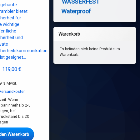
WASSERFEST
ngebaute
Waterproof
rambler bietet
cherheit für
re wichtige
fentliche
Warenkorb
cherheit und
ivate
Es befinden sich keine Produkte im
cherheitskommunikation.
Warenkorb.
 ist geeignet…
119,00
€
19 % MwSt.
Versandkosten
zeit:
Wenn
gbar innerhalb 2-5
agen, bei
rrückstand bis 20
agen
 den Warenkorb