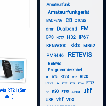
Amateurfunk
Amateurfunkgerät
CB
BAOFENG
CTCSS
FM
Dualband
dmr
IP67
HD2
GPS
H777
kids
MB62
KENWOOD
RETEVIS
PMR446
Retevis
Programmierkabel
RT3S
RT20
RT3
RT1
RT15
RT73
RT21
rt24
RT27
RT28
RT46
uhf
evis RT21 (5er
rt90
RT95
rt81
Suchlauf
SET)
vhf
USB
VOX