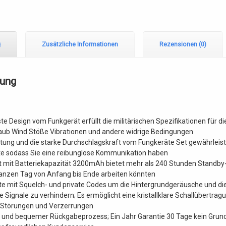
g
Zusätzliche Informationen
Rezensionen (0)
bung
te Design vom Funkgerät erfüllt die militärischen Spezifikationen für d
aub Wind Stöße Vibrationen und andere widrige Bedingungen
tung und die starke Durchschlagskraft vom Fungkeräte Set gewährleist
te sodass Sie eine reibunglose Kommunikation haben
 mit Batteriekapazität 3200mAh bietet mehr als 240 Stunden Standby-
anzen Tag von Anfang bis Ende arbeiten könnten
e mit Squelch- und private Codes um die Hintergrundgeräusche und di
te Signale zu verhindern; Es ermöglicht eine kristallklare Schallübertra
e Störungen und Verzerrungen
 und bequemer Rückgabeprozess; Ein Jahr Garantie 30 Tage kein Grun