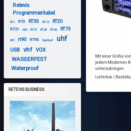
Retevis
Programmierkabel
RT3S
RT20
RT3
RT1
RT15
RT73
RT21
rt24
RT27
RT28
RT46
uhf
rt90
RT95
rt81
Suchlauf
vhf
USB
VOX
Mit einer Größe vo
WASSERFEST
jedem Modernen Au
Waterproof
unterzukriegen.
Lieferbar / Bestel
RETEVIS BUSINESS