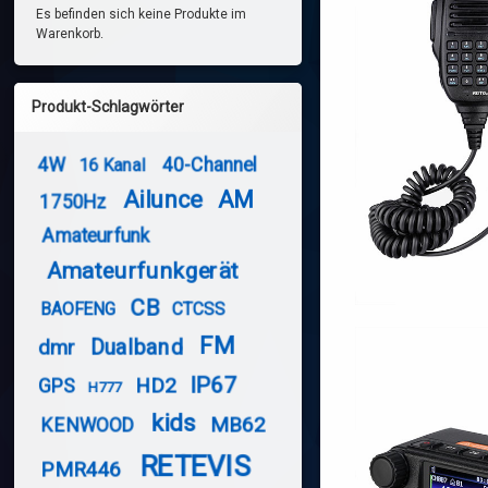
Es befinden sich keine Produkte im
Warenkorb.
Produkt-Schlagwörter
4W
40-Channel
16 Kanal
Ailunce
AM
1750Hz
Amateurfunk
Amateurfunkgerät
CB
BAOFENG
CTCSS
FM
Dualband
dmr
IP67
HD2
GPS
H777
kids
MB62
KENWOOD
RETEVIS
PMR446