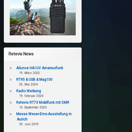
Retevis News
Ailunce HA1UV Amateurfunk
19. März 2025
RT95 & USB & Mag100
25. Mai 2024
Radio Werbung
19. Februar 2024
Retevis RT73 Mobilfunk mit DMR
15. September 2020
Messe Weser-Ems-Ausstellung in
Aurich
29. Juni 2019