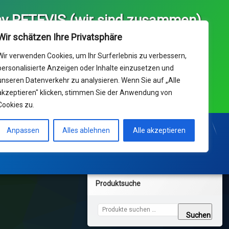
y RETEVIS (wir sind zusammen)
ice und Ihr Kaufhaus für 
Wir schätzen Ihre Privatsphäre
 Europa von RETEVIS  (we 
) & Delta Data UG(hb)
Wir verwenden Cookies, um Ihr Surferlebnis zu verbessern,
personalisierte Anzeigen oder Inhalte einzusetzen und
unseren Datenverkehr zu analysieren. Wenn Sie auf „Alle
nik Support: Dienstag-Freitag 10:00 - 17:00 Uhr ° 14ct/min
akzeptieren" klicken, stimmen Sie der Anwendung von
netz ; Mobil max 42ct/min
Cookies zu.
Support Center
KONTAKT und Bestellungen
Anpassen
Alles ablehnen
Alle akzeptieren
Produktsuche
Suchen nach:
Suchen