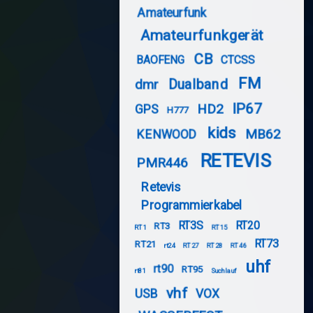
Amateurfunk
Amateurfunkgerät
CB
BAOFENG
CTCSS
FM
Dualband
dmr
IP67
HD2
GPS
H777
kids
MB62
KENWOOD
RETEVIS
PMR446
Retevis
Programmierkabel
RT3S
RT20
RT3
RT1
RT15
RT73
RT21
rt24
RT27
RT28
RT46
uhf
rt90
RT95
rt81
Suchlauf
vhf
USB
VOX