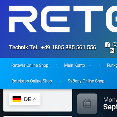
Fa
Tel:
Technik Tel.: +49 1805 885 561 556
Retevis Online Shop
Mein Konto
Funk
Retekess Online Shop
SvBony Online Shop
Skip
to
content
Mona
DE
Sep