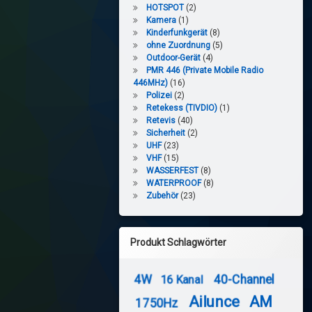
HOTSPOT
(2)
Kamera
(1)
Kinderfunkgerät
(8)
ohne Zuordnung
(5)
Outdoor-Gerät
(4)
PMR 446 (Private Mobile Radio
446MHz)
(16)
Polizei
(2)
Retekess (TIVDIO)
(1)
Retevis
(40)
Sicherheit
(2)
UHF
(23)
VHF
(15)
WASSERFEST
(8)
WATERPROOF
(8)
Zubehör
(23)
Produkt Schlagwörter
4W
40-Channel
16 Kanal
Ailunce
AM
1750Hz