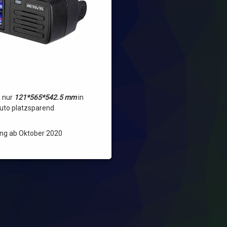
n nur
121*565*542.5 mm
in
to platzsparend
lung ab Oktober 2020