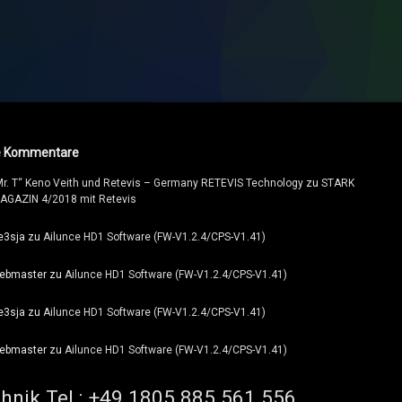
e Kommentare
Mr. T“ Keno Veith und Retevis – Germany RETEVIS Technology
zu
STARK
AGAZIN 4/2018 mit Retevis
e3sja
zu
Ailunce HD1 Software (FW-V1.2.4/CPS-V1.41)
ebmaster
zu
Ailunce HD1 Software (FW-V1.2.4/CPS-V1.41)
e3sja
zu
Ailunce HD1 Software (FW-V1.2.4/CPS-V1.41)
ebmaster
zu
Ailunce HD1 Software (FW-V1.2.4/CPS-V1.41)
hnik Tel.: +49 1805 885 561 556