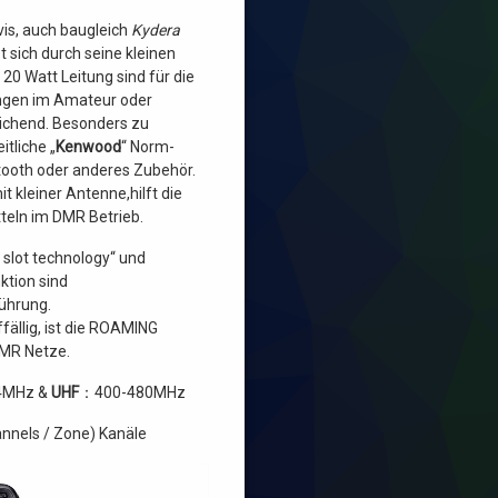
is, auch baugleich
Kydera
t sich durch seine kleinen
0 Watt Leitung sind für die
gen im Amateur oder
ichend. Besonders zu
itliche „
Kenwood
“ Norm-
tooth oder anderes Zubehör.
 kleiner Antenne,hilft die
tteln im DMR Betrieb.
slot technology“ und
tion sind
ührung.
fällig, ist die ROAMING
DMR Netze.
4MHz &
UHF
：400-480MHz
nnels / Zone) Kanäle