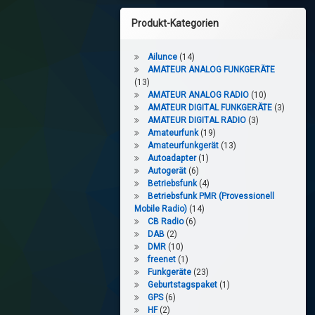
Produkt-Kategorien
Ailunce
(14)
AMATEUR ANALOG FUNKGERÄTE
(13)
AMATEUR ANALOG RADIO
(10)
AMATEUR DIGITAL FUNKGERÄTE
(3)
AMATEUR DIGITAL RADIO
(3)
Amateurfunk
(19)
Amateurfunkgerät
(13)
Autoadapter
(1)
Autogerät
(6)
Betriebsfunk
(4)
Betriebsfunk PMR (Provessionell
Mobile Radio)
(14)
CB Radio
(6)
DAB
(2)
DMR
(10)
freenet
(1)
Funkgeräte
(23)
Geburtstagspaket
(1)
GPS
(6)
HF
(2)