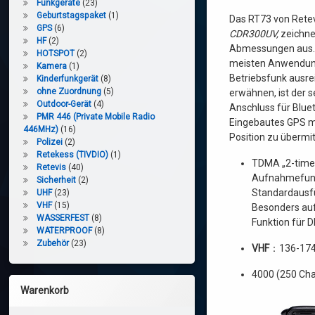
Funkgeräte
(23)
Geburtstagspaket
(1)
Das RT73 von Retev
GPS
(6)
CDR300UV,
zeichne
HF
(2)
Abmessungen aus. 2
HOTSPOT
(2)
meisten Anwendun
Kamera
(1)
Betriebsfunk ausre
Kinderfunkgerät
(8)
ohne Zuordnung
(5)
erwähnen, ist der se
Outdoor-Gerät
(4)
Anschluss für Blue
PMR 446 (Private Mobile Radio
Eingebautes GPS mit
446MHz)
(16)
Position zu übermi
Polizei
(2)
Retekess (TIVDIO)
(1)
TDMA „2-time 
Retevis
(40)
Aufnahmefunk
Sicherheit
(2)
Standardausf
UHF
(23)
VHF
(15)
Besonders auf
WASSERFEST
(8)
Funktion für 
WATERPROOF
(8)
Zubehör
(23)
VHF
：136-17
4000 (250 Cha
Warenkorb