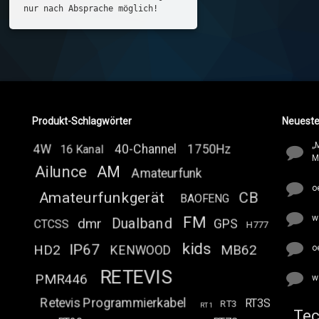
nur nach Absprache möglich!
Produkt-Schlagwörter
Neuest
„
4W
40-Channel
1750Hz
16 Kanal
M
Ailunce
AM
Amateurfunk
o
Amateurfunkgerät
CB
BAOFENG
w
FM
Dualband
dmr
GPS
CTCSS
H777
kids
IP67
HD2
MB62
o
KENWOOD
RETEVIS
PMR446
w
Retevis Programmierkabel
RT3S
RT3
RT1
Tel:
Tec