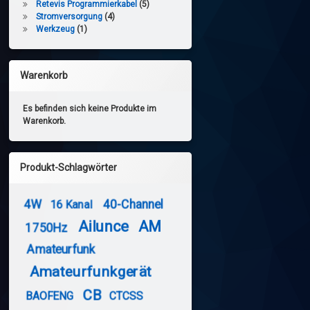
Retevis Programmierkabel
(5)
Stromversorgung
(4)
Werkzeug
(1)
Warenkorb
Es befinden sich keine Produkte im
Warenkorb.
Produkt-Schlagwörter
4W
40-Channel
16 Kanal
Ailunce
AM
1750Hz
Amateurfunk
Amateurfunkgerät
CB
BAOFENG
CTCSS