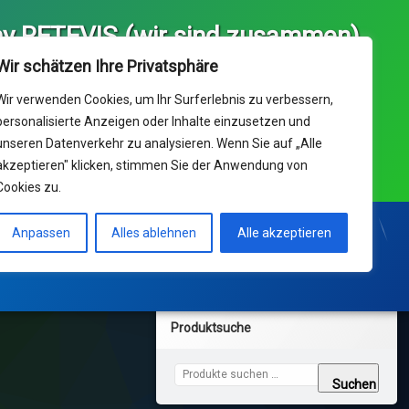
y RETEVIS (wir sind zusammen)
ice und Ihr Kaufhaus für 
Wir schätzen Ihre Privatsphäre
 Europa von RETEVIS  (we 
) & Delta Data UG(hb)
Wir verwenden Cookies, um Ihr Surferlebnis zu verbessern,
personalisierte Anzeigen oder Inhalte einzusetzen und
unseren Datenverkehr zu analysieren. Wenn Sie auf „Alle
nik Support: Dienstag-Freitag 10:00 - 17:00 Uhr ° 14ct/min
akzeptieren" klicken, stimmen Sie der Anwendung von
netz ; Mobil max 42ct/min
Cookies zu.
Support Center
KONTAKT und Bestellungen
Anpassen
Alles ablehnen
Alle akzeptieren
Produktsuche
Suchen nach:
Suchen