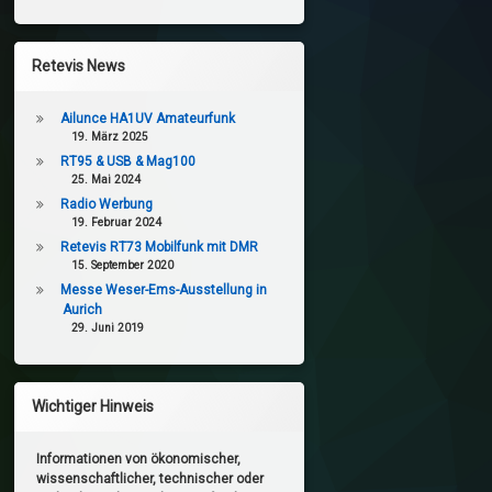
Retevis News
Ailunce HA1UV Amateurfunk
19. März 2025
RT95 & USB & Mag100
25. Mai 2024
Radio Werbung
19. Februar 2024
Retevis RT73 Mobilfunk mit DMR
15. September 2020
Messe Weser-Ems-Ausstellung in
Aurich
29. Juni 2019
Wichtiger Hinweis
Informationen von ökonomischer,
wissenschaftlicher, technischer oder