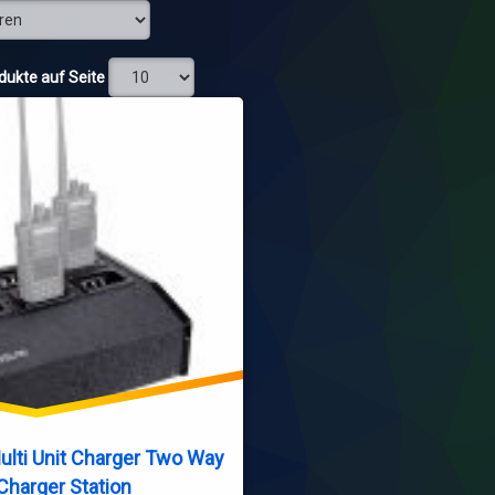
odukte auf Seite
odukte auf Seite
lti Unit Charger Two Way
Charger Station