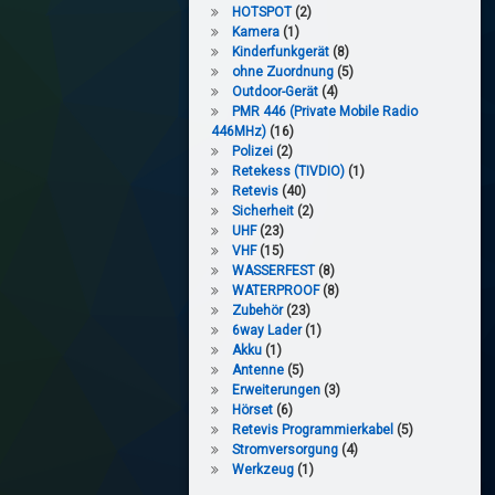
HOTSPOT
(2)
Kamera
(1)
Kinderfunkgerät
(8)
ohne Zuordnung
(5)
Outdoor-Gerät
(4)
PMR 446 (Private Mobile Radio
446MHz)
(16)
Polizei
(2)
Retekess (TIVDIO)
(1)
Retevis
(40)
Sicherheit
(2)
UHF
(23)
VHF
(15)
WASSERFEST
(8)
WATERPROOF
(8)
Zubehör
(23)
6way Lader
(1)
Akku
(1)
Antenne
(5)
Erweiterungen
(3)
Hörset
(6)
Retevis Programmierkabel
(5)
Stromversorgung
(4)
Werkzeug
(1)