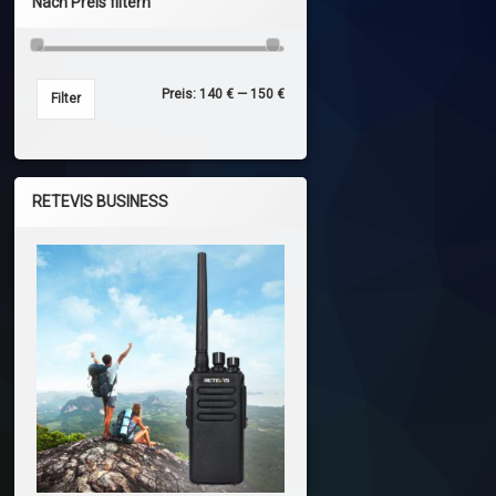
Nach Preis filtern
Preis:
140 €
—
150 €
Min. Preis
Max. Preis
Filter
RETEVIS BUSINESS