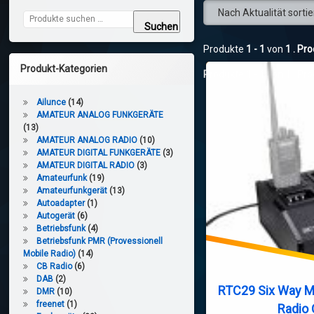
Suchen nach:
Suchen
Produkte
1 - 1
von
1
. Pr
Produkt-Kategorien
Produkte
1 - 1
von
1
. Pr
Ailunce
(14)
AMATEUR ANALOG FUNKGERÄTE
(13)
AMATEUR ANALOG RADIO
(10)
AMATEUR DIGITAL FUNKGERÄTE
(3)
AMATEUR DIGITAL RADIO
(3)
Amateurfunk
(19)
Amateurfunkgerät
(13)
Autoadapter
(1)
Autogerät
(6)
Betriebsfunk
(4)
Betriebsfunk PMR (Provessionell
Mobile Radio)
(14)
CB Radio
(6)
DAB
(2)
RTC29 Six Way Mu
DMR
(10)
freenet
(1)
Radio 