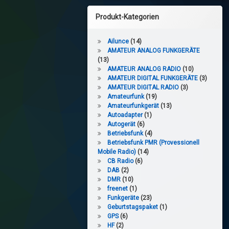
Produkt-Kategorien
Ailunce
(14)
AMATEUR ANALOG FUNKGERÄTE
(13)
AMATEUR ANALOG RADIO
(10)
AMATEUR DIGITAL FUNKGERÄTE
(3)
AMATEUR DIGITAL RADIO
(3)
Amateurfunk
(19)
Amateurfunkgerät
(13)
Autoadapter
(1)
Autogerät
(6)
Betriebsfunk
(4)
Betriebsfunk PMR (Provessionell
Mobile Radio)
(14)
CB Radio
(6)
DAB
(2)
DMR
(10)
freenet
(1)
Funkgeräte
(23)
Geburtstagspaket
(1)
GPS
(6)
HF
(2)