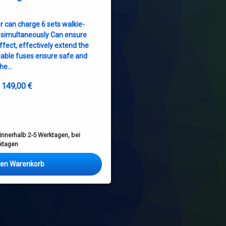
r can charge 6 sets walkie-
s) simultaneously Can ensure
ffect, effectively extend the
eable fuses ensure safe and
The…
149,00
€
nnerhalb 2-5 Werktagen, bei
rktagen
den Warenkorb