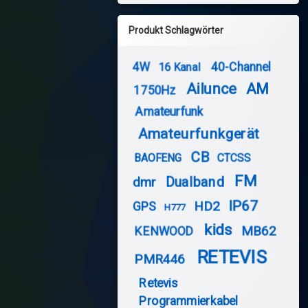
Produkt Schlagwörter
4W
40-Channel
16 Kanal
Ailunce
AM
1750Hz
Amateurfunk
Amateurfunkgerät
CB
BAOFENG
CTCSS
FM
Dualband
dmr
IP67
HD2
GPS
H777
kids
MB62
KENWOOD
RETEVIS
PMR446
Retevis
Programmierkabel