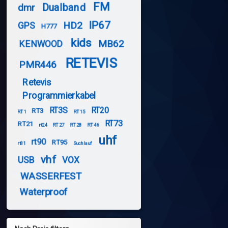
FM
Dualband
dmr
IP67
HD2
GPS
H777
kids
MB62
KENWOOD
RETEVIS
PMR446
Retevis
Programmierkabel
RT3S
RT20
RT3
RT1
RT15
RT73
RT21
rt24
RT27
RT28
RT46
uhf
rt90
RT95
rt81
Suchlauf
vhf
USB
VOX
WASSERFEST
Waterproof