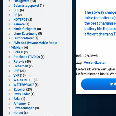
Funkgeräte
(23)
Geburtstagspaket
(1)
GPS
(6)
The six-way charge
HF
(2)
talkie (or batterie
HOTSPOT
(2)
the best charging e
Kamera
(1)
battery life Replac
Kinderfunkgerät
(8)
ohne Zuordnung
(5)
efficient charging 
Outdoor-Gerät
(4)
PMR 446 (Private Mobile Radio
446MHz)
(16)
Polizei
(2)
inkl. 19 % MwSt.
Retekess (TIVDIO)
(1)
Retevis
(40)
zzgl.
Versandkosten
Sicherheit
(2)
Lieferzeit:
Wenn verfügbar i
UHF
(23)
Lieferrückstand bis 20 We
VHF
(15)
WASSERFEST
(8)
In 
WATERPROOF
(8)
Zubehör
(23)
6way Lader
(1)
Akku
(1)
Antenne
(5)
Erweiterungen
(3)
Hörset
(6)