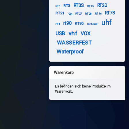
RT3S
RT20
RT3
RT1
RT15
RT73
RT21
rt24
RT27
RT28
RT46
uhf
rt90
RT95
rt81
Suchlauf
vhf
USB
VOX
WASSERFEST
Waterproof
Warenkorb
Es befinden sich keine Produkte im
Warenkorb.