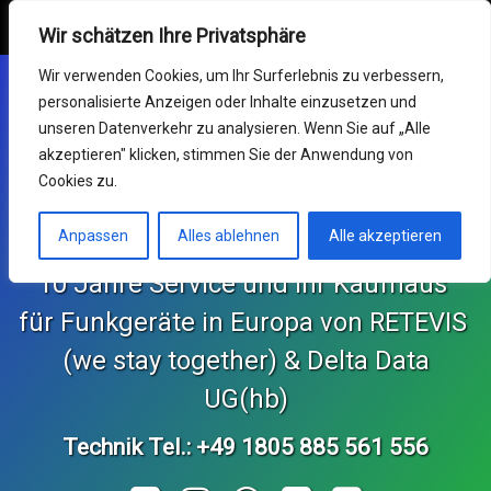
Retevis Online Shop
MENU
Wir schätzen Ihre Privatsphäre
Skip
Mein Konto
Wir verwenden Cookies, um Ihr Surferlebnis zu verbessern,
to
personalisierte Anzeigen oder Inhalte einzusetzen und
content
Funkgeräte
unseren Datenverkehr zu analysieren. Wenn Sie auf „Alle
akzeptieren" klicken, stimmen Sie der Anwendung von
Germany RETEVIS (wir
Service & RMA
Cookies zu.
sind zusammen)
Impressum
Anpassen
Alles ablehnen
Alle akzeptieren
10 Jahre Service und Ihr Kaufhaus 
Support Center
für Funkgeräte in Europa von RETEVIS 
KONTAKT und Bestellungen
 (we stay together) & Delta Data 
Retekess Online Shop
UG(hb)
Technik Tel.: +49 1805 885 561 556
SvBony Online Shop
Tel: