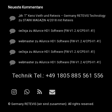
Neueste Kommentare
„Mr. T“ Keno Veith und Retevis – Germany RETEVIS Technology
zu
STARK MAGAZIN 4/2018 mit Retevis
oe3sja
zu
Ailunce HD1 Software (FW-V1.2.4/CPS-V1.41)
webmaster
zu
Ailunce HD1 Software (FW-V1.2.4/CPS-V1.41)
oe3sja
zu
Ailunce HD1 Software (FW-V1.2.4/CPS-V1.41)
webmaster
zu
Ailunce HD1 Software (FW-V1.2.4/CPS-V1.41)
Tel:
Technik Tel.: +49 1805 885 561 556
Instagram
WhatsApp
RSS
E-mail
© Germany RETEVIS (wir sind zusammen). All rights reserved.