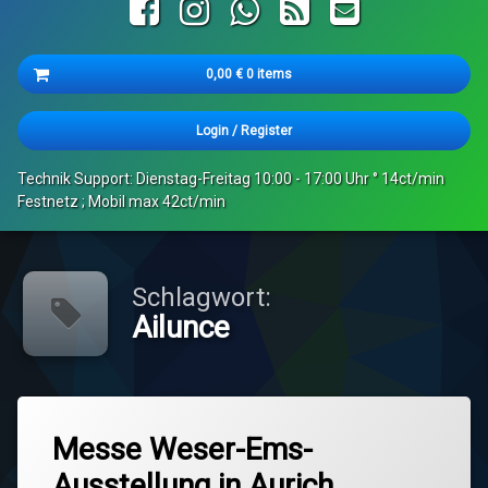
Facebook
Instagram
WhatsApp
RSS
E-mail
Cart
0,00
€
0 items
Es befinden sich keine Produkte im Warenkorb.
Login
/
Register
Technik Support: Dienstag-Freitag 10:00 - 17:00 Uhr ° 14ct/min
Festnetz ; Mobil max 42ct/min
Schlagwort:
Ailunce
Tagged
Leave
Ailunce
Messe Weser-Ems-
a
Comment
Ausstellung in Aurich
on
Amateur