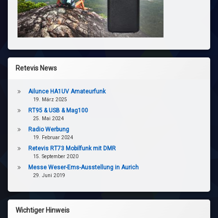
Retevis News
Ailunce HA1UV Amateurfunk
19. März 2025
RT95 & USB & Mag100
25. Mai 2024
Radio Werbung
19. Februar 2024
Retevis RT73 Mobilfunk mit DMR
15. September 2020
Messe Weser-Ems-Ausstellung in Aurich
29. Juni 2019
Wichtiger Hinweis