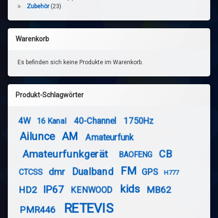
Zubehör
(23)
Warenkorb
Es befinden sich keine Produkte im Warenkorb.
Produkt-Schlagwörter
4W
40-Channel
1750Hz
16 Kanal
Ailunce
AM
Amateurfunk
Amateurfunkgerät
CB
BAOFENG
FM
Dualband
dmr
GPS
CTCSS
H777
kids
IP67
HD2
MB62
KENWOOD
RETEVIS
PMR446