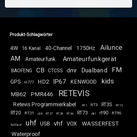
Produkt-Schlagwörter
Ailunce
4W
40-Channel
1750Hz
16 Kanal
AM
Amateurfunkgerät
Amateurfunk
FM
CB
Dualband
dmr
BAOFENG
CTCSS
kids
IP67
HD2
GPS
KENWOOD
H777
RETEVIS
MB62
PMR446
Retevis Programmierkabel
RT3S
RT3
RT1
RT15
RT20
RT73
rt90
RT21
RT95
rt24
RT27
RT28
RT46
rt81
uhf
vhf
WASSERFEST
USB
VOX
Suchlauf
Waterproof