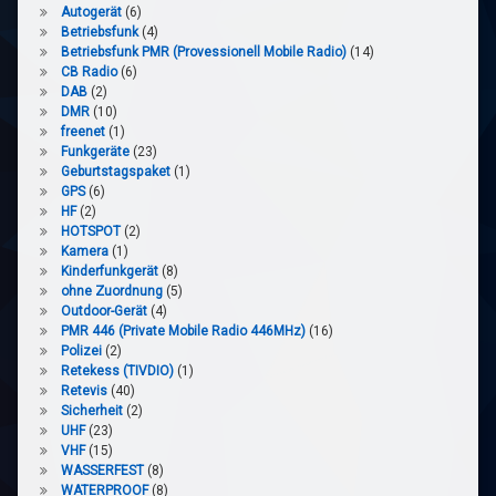
Autogerät
(6)
Betriebsfunk
(4)
Betriebsfunk PMR (Provessionell Mobile Radio)
(14)
CB Radio
(6)
DAB
(2)
DMR
(10)
freenet
(1)
Funkgeräte
(23)
Geburtstagspaket
(1)
GPS
(6)
HF
(2)
HOTSPOT
(2)
Kamera
(1)
Kinderfunkgerät
(8)
ohne Zuordnung
(5)
Outdoor-Gerät
(4)
PMR 446 (Private Mobile Radio 446MHz)
(16)
Polizei
(2)
Retekess (TIVDIO)
(1)
Retevis
(40)
Sicherheit
(2)
UHF
(23)
VHF
(15)
WASSERFEST
(8)
WATERPROOF
(8)