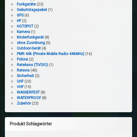
Funkgeräte
(23)
Geburtstagspaket
(1)
GPS
(6)
HF
(2)
HOTSPOT
(2)
Kamera
(1)
Kinderfunkgerät
(8)
ohne Zuordnung
(5)
Outdoor-Gerät
(4)
PMR 446 (Private Mobile Radio 446MHz)
(16)
Polizei
(2)
Retekess (TIVDIO)
(1)
Retevis
(40)
Sicherheit
(2)
UHF
(23)
VHF
(15)
WASSERFEST
(8)
WATERPROOF
(8)
Zubehör
(23)
Produkt Schlagwörter