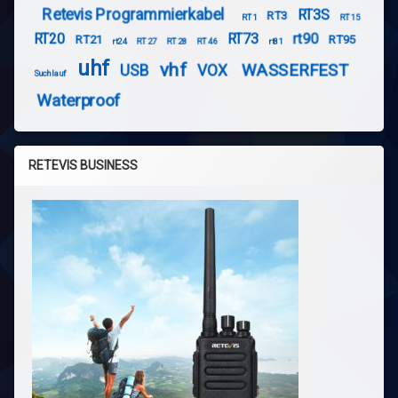
Retevis Programmierkabel
RT3S
RT3
RT1
RT15
RT20
RT73
rt90
RT21
RT95
rt24
RT27
RT28
RT46
rt81
uhf
vhf
WASSERFEST
USB
VOX
Suchlauf
Waterproof
RETEVIS BUSINESS