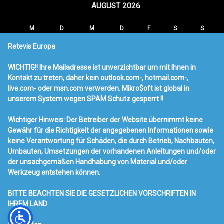
AUGUST 2026
M
D
M
D
F
S
S
1
2
Retevis Europa
3
4
5
6
7
8
9
WICHTIG!! Ihre Mailadresse ist unverzichtbar um mit Ihnen in
10
11
12
13
14
15
16
Kontakt zu treten, daher kein outlook.com-, hotmail.com-,
17
18
19
20
21
22
23
live.com- oder msn.com verwerden. Mikro$oft ist global in
24
25
26
27
28
29
30
unserem System wegen SPAM Schutz gesperrt !!
31
Wichtiger Hinweis: Der Betreiber der Website übernimmt keine
« MÄRZ
Gewähr für die Richtigkeit der angegebenen Informationen sowie
keine Verantwortung für Schäden, die durch Betrieb, Nachbauten,
Neueste Beiträge
Umbauten, Umsetzungen der vorhandenen Anleitungen und/oder
der unsachgemäßen Handhabung von Material und/oder
Ailunce HA1UV Amateurfunk
Werkzeug entstehen können.
RT95 & USB & Mag100
Radio Werbung
BITTE BEACHTEN SIE DIE GESETZLICHEN VORSCHRIFTEN IN
Retevis RT73 Mobilfunk mit DMR
IHREM LAND
Messe Weser-Ems-Ausstellung in Aurich