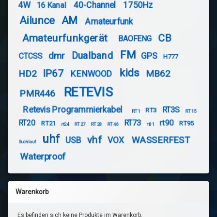
4W
40-Channel
1750Hz
16 Kanal
Ailunce
AM
Amateurfunk
Amateurfunkgerät
CB
BAOFENG
FM
Dualband
dmr
GPS
CTCSS
H777
kids
IP67
HD2
MB62
KENWOOD
RETEVIS
PMR446
Retevis Programmierkabel
RT3S
RT3
RT1
RT15
RT20
RT73
rt90
RT21
RT95
rt24
RT27
RT28
RT46
rt81
uhf
vhf
WASSERFEST
USB
VOX
Suchlauf
Waterproof
Warenkorb
Es befinden sich keine Produkte im Warenkorb.